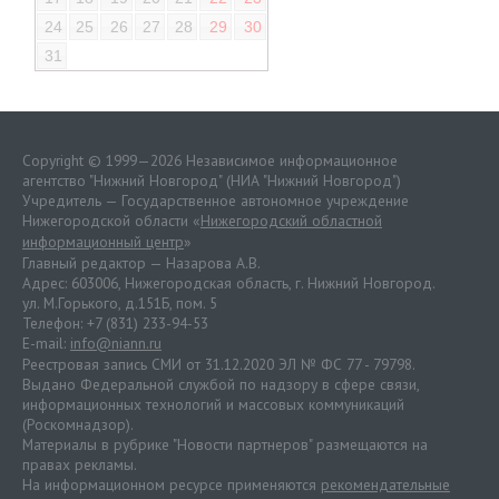
24
25
26
27
28
29
30
31
Copyright © 1999—2026 Независимое информационное
агентство "Нижний Новгород" (НИА "Нижний Новгород")
Учредитель — Государственное автономное учреждение
Нижегородской области «
Нижегородский областной
информационный центр
»
Главный редактор — Назарова А.В.
Адрес: 603006, Нижегородская область, г. Нижний Новгород.
ул. М.Горького, д.151Б, пом. 5
Телефон: +7 (831) 233-94-53
E-mail:
info@niann.ru
Реестровая запись СМИ от 31.12.2020 ЭЛ № ФС 77 - 79798.
Выдано Федеральной службой по надзору в сфере связи,
информационных технологий и массовых коммуникаций
(Роскомнадзор).
Материалы в рубрике "Новости партнеров" размещаются на
правах рекламы.
На информационном ресурсе применяются
рекомендательные