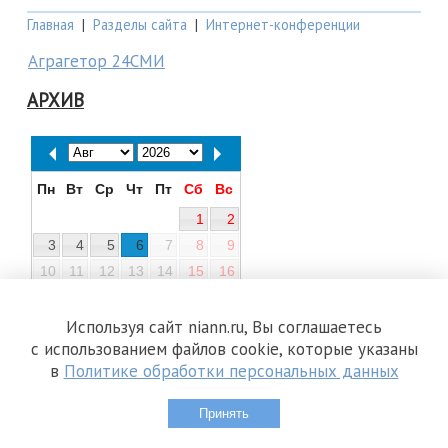
Главная
|
Разделы сайта
|
Интернет-конференции
Аграгетор 24СМИ
АРХИВ
Пн
Вт
Ср
Чт
Пт
Сб
Вс
1
2
3
4
5
6
7
8
9
10
11
12
13
14
15
16
17
18
19
20
21
22
23
24
25
26
27
28
29
30
Используя сайт niann.ru, Вы соглашаетесь
с использованием файлов cookie, которые указаны
31
в
Политике обработки персональных данных
Принять
Copyright © 1999—2026 Независимое информационное