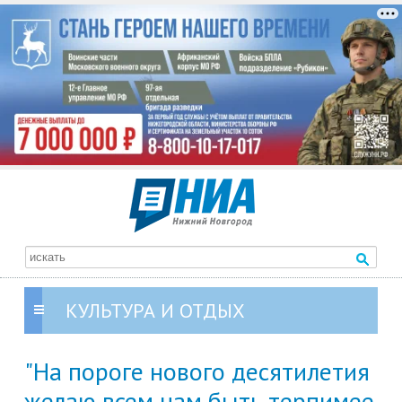
КУЛЬТУРА И ОТДЫХ
"На пороге нового десятилетия
желаю всем нам быть терпимее