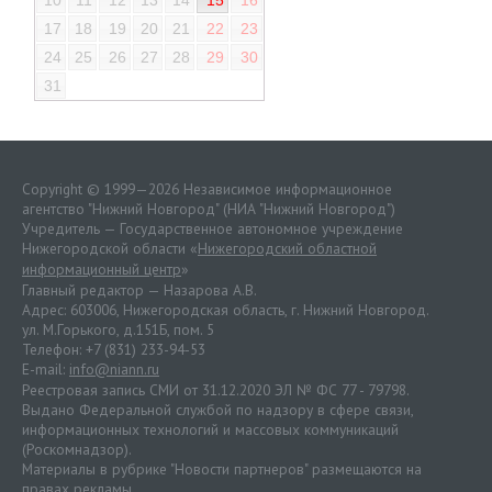
17
18
19
20
21
22
23
24
25
26
27
28
29
30
31
Copyright © 1999—2026 Независимое информационное
агентство "Нижний Новгород" (НИА "Нижний Новгород")
Учредитель — Государственное автономное учреждение
Нижегородской области «
Нижегородский областной
информационный центр
»
Главный редактор — Назарова А.В.
Адрес: 603006, Нижегородская область, г. Нижний Новгород.
ул. М.Горького, д.151Б, пом. 5
Телефон: +7 (831) 233-94-53
E-mail:
info@niann.ru
Реестровая запись СМИ от 31.12.2020 ЭЛ № ФС 77 - 79798.
Выдано Федеральной службой по надзору в сфере связи,
информационных технологий и массовых коммуникаций
(Роскомнадзор).
Материалы в рубрике "Новости партнеров" размещаются на
правах рекламы.