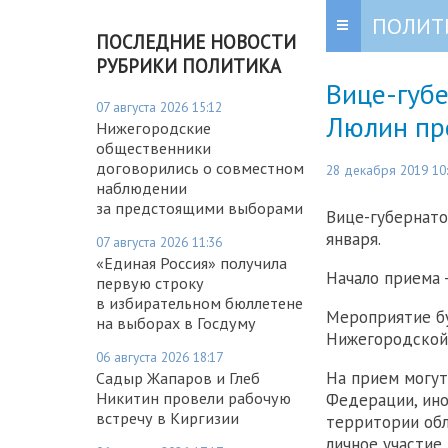
ПОЛИТ
ПОСЛЕДНИЕ НОВОСТИ
РУБРИКИ ПОЛИТИКА
Вице-губ
07 августа 2026 15:12
Люлин пр
Нижегородские
общественники
договорились о совместном
28 декабря 2019 10
наблюдении
за предстоящими выборами
Вице-губернато
января.
07 августа 2026 11:36
«Единая Россия» получила
Начало приема -
первую строку
в избирательном бюллетене
Мероприятие бу
на выборах в Госдуму
Нижегородской 
06 августа 2026 18:17
На прием могут
Садыр Жапаров и Глеб
Никитин провели рабочую
Федерации, ино
встречу в Киргизии
территории обл
личное участие