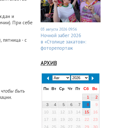
ждан и
чии). При себе
03 августа 2026 09:56
Ночной забег 2026
 пятница - с
в «Столице закатов»:
фоторепортаж
АРХИВ
Пн
Вт
Ср
Чт
Пт
Сб
Вс
 чтобы быть
ации.
1
2
3
4
5
6
7
8
9
10
11
12
13
14
15
16
17
18
19
20
21
22
23
24
25
26
27
28
29
30