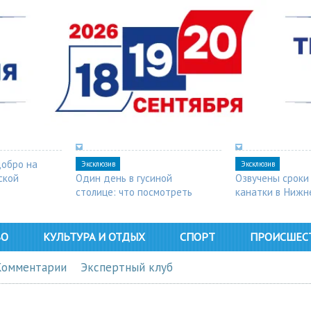
добро на
Эксклюзив
Эксклюзив
ской
Один день в гусиной
Озвучены сроки
столице: что посмотреть
канатки в Нижн
в Арзамасе
ВО
КУЛЬТУРА И ОТДЫХ
СПОРТ
ПРОИСШЕС
Комментарии
Экспертный клуб