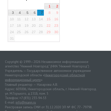
1
2
3
4
5
6
7
8
9
10
11
12
13
14
15
16
17
18
19
20
21
22
23
24
25
26
27
28
29
30
31
Copyright © 1999—2026 Независимое информационное
агентство "Нижний Новгород" (НИА "Нижний Новгород")
Учредитель — Государственное автономное учреждение
Нижегородской области «
Нижегородский областной
информационный центр
»
Главный редактор — Назарова А.В.
Адрес: 603006, Нижегородская область, г. Нижний Новгород.
ул. М.Горького, д.151Б, пом. 5
Телефон: +7 (831) 233-94-53
E-mail:
info@niann.ru
Реестровая запись СМИ от 31.12.2020 ЭЛ № ФС 77 - 79798.