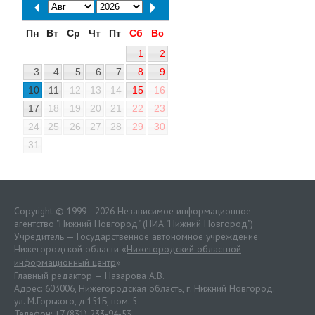
Пн
Вт
Ср
Чт
Пт
Сб
Вс
1
2
3
4
5
6
7
8
9
10
11
12
13
14
15
16
17
18
19
20
21
22
23
24
25
26
27
28
29
30
31
Copyright © 1999—2026 Независимое информационное
агентство "Нижний Новгород" (НИА "Нижний Новгород")
Учредитель — Государственное автономное учреждение
Нижегородской области «
Нижегородский областной
информационный центр
»
Главный редактор — Назарова А.В.
Адрес: 603006, Нижегородская область, г. Нижний Новгород.
ул. М.Горького, д.151Б, пом. 5
Телефон: +7 (831) 233-94-53