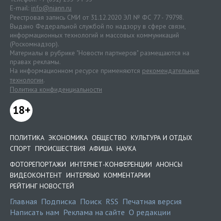
E-mail:
info@niann.ru
Реестровая запись СМИ от 31.12.2020 ЭЛ № ФС 77 - 79798.
Выдано Федеральной службой по надзору в сфере связи,
информационных технологий и массовых коммуникаций
(Роскомнадзор).
Материалы в рубрике "Новости партнеров" размещаются на
правах рекламы.
На информационном ресурсе применяются
рекомендательные
технологии
.
Политика конфиденциальности
18+
ПОЛИТИКА
ЭКОНОМИКА
ОБЩЕСТВО
КУЛЬТУРА И ОТДЫХ
СПОРТ
ПРОИСШЕСТВИЯ
АФИША
НАУКА
ФОТОРЕПОРТАЖИ
ИНТЕРНЕТ-КОНФЕРЕНЦИИ
АНОНСЫ
ВИДЕОКОНТЕНТ
ИНТЕРВЬЮ
КОММЕНТАРИИ
РЕЙТИНГ НОВОСТЕЙ
Главная
Подписка
Поиск
RSS
Печатная версия
Написать нам
Реклама на сайте
О редакции