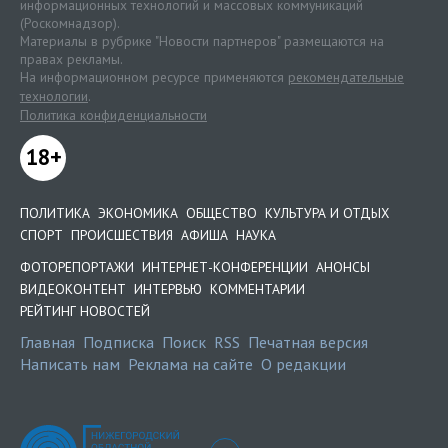
информационных технологий и массовых коммуникаций
(Роскомнадзор).
Материалы в рубрике "Новости партнеров" размещаются на
правах рекламы.
На информационном ресурсе применяются
рекомендательные
технологии
.
Политика конфиденциальности
18+
ПОЛИТИКА
ЭКОНОМИКА
ОБЩЕСТВО
КУЛЬТУРА И ОТДЫХ
СПОРТ
ПРОИСШЕСТВИЯ
АФИША
НАУКА
ФОТОРЕПОРТАЖИ
ИНТЕРНЕТ-КОНФЕРЕНЦИИ
АНОНСЫ
ВИДЕОКОНТЕНТ
ИНТЕРВЬЮ
КОММЕНТАРИИ
РЕЙТИНГ НОВОСТЕЙ
Главная
Подписка
Поиск
RSS
Печатная версия
Написать нам
Реклама на сайте
О редакции