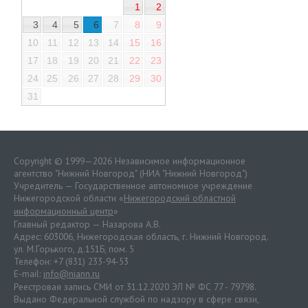
1
2
3
4
5
6
7
8
9
10
11
12
13
14
15
16
17
18
19
20
21
22
23
24
25
26
27
28
29
30
31
Copyright © 1999—2026 Независимое информационное
агентство "Нижний Новгород" (НИА "Нижний Новгород")
Учредитель — Государственное автономное учреждение
Нижегородской области «
Нижегородский областной
информационный центр
»
Главный редактор — Назарова А.В.
Адрес: 603006, Нижегородская область, г. Нижний Новгород.
ул. М.Горького, д.151Б, пом. 5
Телефон: +7 (831) 233-94-53
E-mail:
info@niann.ru
Реестровая запись СМИ от 31.12.2020 ЭЛ № ФС 77 - 79798.
Выдано Федеральной службой по надзору в сфере связи,