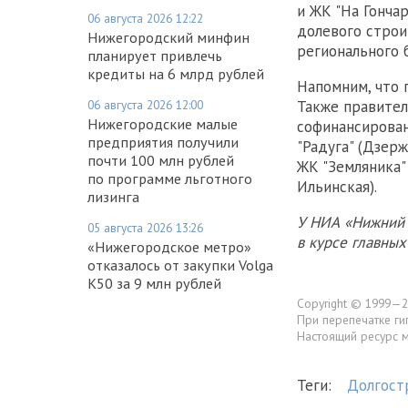
и ЖК "На Гонча
06 августа 2026 12:22
долевого строи
Нижегородский минфин
регионального 
планирует привлечь
кредиты на 6 млрд рублей
Напомним, что 
06 августа 2026 12:00
Также правител
Нижегородские малые
софинансирова
предприятия получили
"Радуга" (Дзерж
почти 100 млн рублей
ЖК "Земляника" 
по программе льготного
Ильинская).
лизинга
У НИА «Нижний 
05 августа 2026 13:26
в курсе главны
«Нижегородское метро»
отказалось от закупки Volga
K50 за 9 млн рублей
Copyright © 1999—2
При перепечатке ги
Настоящий ресурс 
Теги:
Долгост