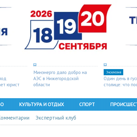
Минэнерго дало добро на
Эксклюзив
под
АЭС в Нижегородской
Один день в гу
ает юрист
области
столице: что п
в Арзамасе
ВО
КУЛЬТУРА И ОТДЫХ
СПОРТ
ПРОИСШЕС
Комментарии
Экспертный клуб