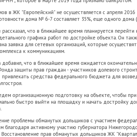
й-НН", которое в марте 2019 года признано банкротом.
ов в ЖК "Европейский" не осуществляется с апреля 2016 
отовности дома № 6-7 составляет 35%, еще одного дома (
 рассказал, что в ближайшее время планируется перейти 
етального графика работ по достройке объекта. Он также
на заявка для сетевых организаций, которые осуществя
омплекса к коммуникациям.
 добавил, что в ближайшее время ожидается окончатель
онда защиты прав граждан - участников долевого строит
 привлекать средства федерального бюджета для возве
лгостроя.
едем организационную подготовку на объекте, чтобы при
ально быстро выйти на площадку и начать достройку домо
.
ение проблемы обманутых дольщиков с участием федера
м благодаря активному участию губернатора Нижегородс
. Восстановление прав обманутых дольщиков ЖК "Квартал