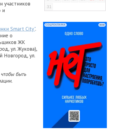
ан участников
31
 и
СОЦРЕКЛАМА
нки Smart City"
.
ние о
льщиков ЖК
од, ул. Жукова),
й Новгород, ул.
 чтобы быть
ации.