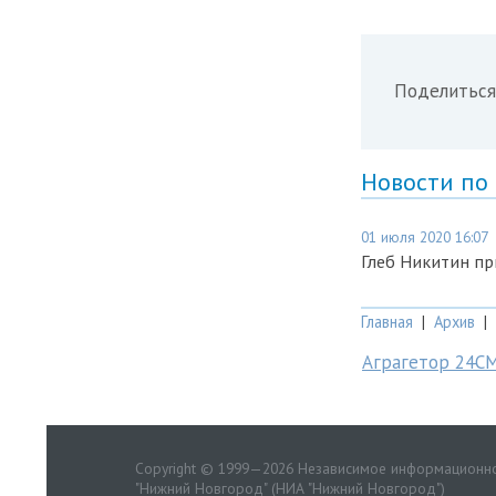
Поделиться
Новости по
01 июля 2020 16:07
Глеб Никитин пр
Главная
|
Архив
|
Аграгетор 24С
Copyright © 1999—2026 Независимое информационно
"Нижний Новгород" (НИА "Нижний Новгород")