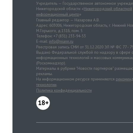
Учредитель — Государственное автономное учрежд
Нижегородской области «
Нижегородский областной
информационный центр
»
Главный редактор — Назарова А.В.
Адрес: 603006, Нижегородская область, г. Нижний Нов
М.Горького, д.151Б, пом. 5
Телефон: +7 (831) 233-94-53
E-mail:
info@niann.ru
Реестровая запись СМИ от 31.12.2020 ЭЛ № ФС 77 - 7
Выдано Федеральной службой по надзору в сфере с
информационных технологий и массовых коммуника
(Роскомнадзор).
Материалы в рубрике "Новости партнеров" размещаю
рекламы.
На информационном ресурсе применяются
рекоменд
технологии
.
Политика конфиденциальности
18+