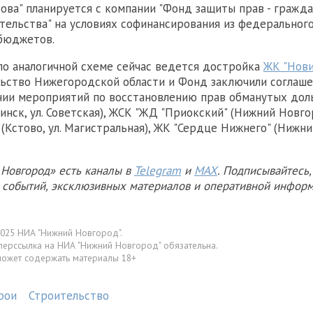
рова" планируется с компании "Фонд защиты прав - гражд
тельства" на условиях софинансирования из федерального
бюджетов.
по аналогичной схеме сейчас ведется достройка
ЖК "Нови
ьство Нижегородской области и Фонд заключили соглаше
нии мероприятий по восстановлению прав обманутых до
инск, ул. Советская), ЖСК "ЖД "Приокский" (Нижний Новгор
(Кстово, ул. Магистральная), ЖК "Сердце Нижнего" (Нижни
Новгород» есть каналы в
Telegram
и
MAX
. Подписывайтесь,
х событий, эксклюзивных материалов и оперативной информ
025 НИА "Нижний Новгород".
перссылка на НИА "Нижний Новгород" обязательна.
может содержать материалы 18+
рои
Строительство