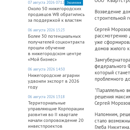
ООО "Квартстро
07 августа 2026 07:12
Эксклюзив
Около 50 нижегородских
Возведение дом
продавцов WB обратились
строительной г
за поддержкой к властям
Сергей Морозов
06 августа 2026 15:23
рассмотрению д
Более 30 потенциальных
получателей соцконтракта
уже сформирова
прошли обучение
домов жилого к
в нижегородском центре
«Мой бизнес»
Замгубернатора
федерального Ф
06 августа 2026 14:50
который станет
Нижегородские аграрии
проблемного до
удвоили экспорт в 2026
году
"Параллельно в
решения максим
06 августа 2026 13:18
Территориальные
Сергей Морозов
управляющие Корпорации
Напомним, реш
развития во II квартале
начали сопровождение 20
стало возможны
инвестпроектов
Глеба Никитина