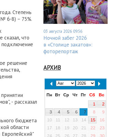
года. Степень
№ 6-8) – 75%.
к
03 августа 2026 09:56
 сказал, что
Ночной забег 2026
т подключение
в «Столице закатов»:
фоторепортаж
ное решение
АРХИВ
ельства,
дения
 принятии
Пн
Вт
Ср
Чт
Пт
Сб
Вс
в", - рассказал
1
2
3
4
5
6
7
8
9
льного бюджета
10
11
12
13
14
15
16
кой области
17
18
19
20
21
22
23
 Европейский"
24
25
26
27
28
29
30