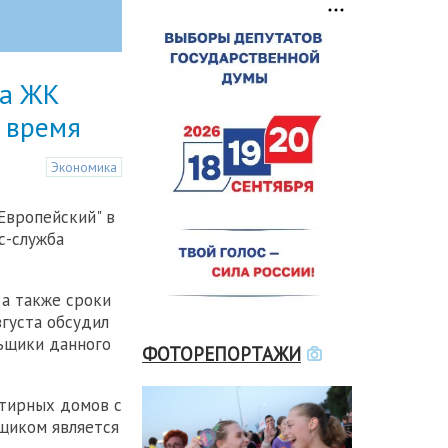
ва ЖК
 время
Экономика
Европейский" в
с-служба
а также сроки
густа обсудил
ьщики данного
ФОТОРЕПОРТАЖИ
ртирных домов с
щиком является