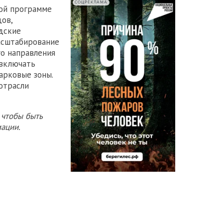
СОЦРЕКЛАМА
ной программе
ов,
дские
асштабирование
го направления
 включать
арковые зоны.
отрасли
 чтобы быть
ации.