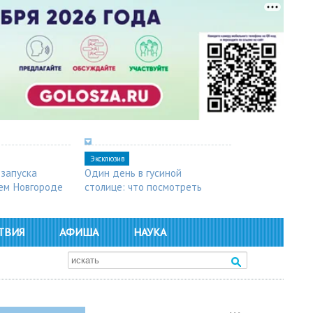
Эксклюзив
 запуска
Один день в гусиной
ем Новгороде
столице: что посмотреть
в Арзамасе
ТВИЯ
АФИША
НАУКА