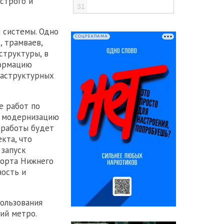
строго и
31
 системы. Одно
СОЦРЕКЛАМА
, трамваев,
структуры, в
формацию
раструктурных
е работ по
а модернизацию
 работы будет
кта, что
 запуск
порта Нижнего
ность и
ользования
ий метро.