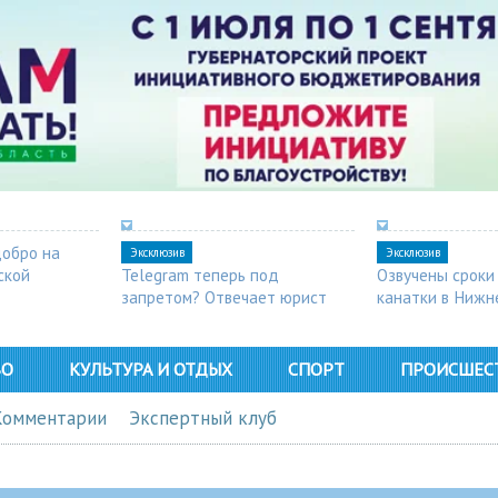
добро на
Эксклюзив
Эксклюзив
ской
Telegram теперь под
Озвучены сроки
запретом? Отвечает юрист
канатки в Нижн
ВО
КУЛЬТУРА И ОТДЫХ
СПОРТ
ПРОИСШЕС
Комментарии
Экспертный клуб