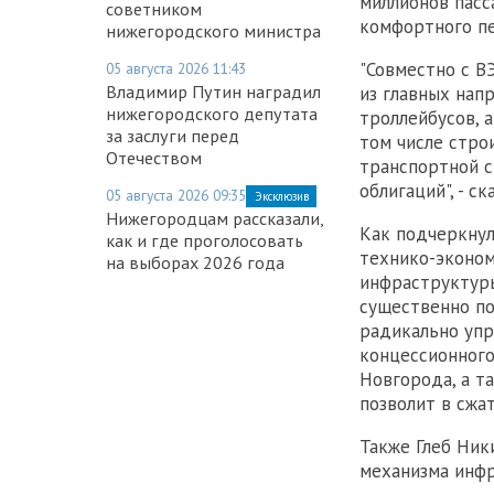
миллионов пасс
советником
комфортного пе
нижегородского министра
"Совместно с В
05 августа 2026 11:43
Владимир Путин наградил
из главных напр
нижегородского депутата
троллейбусов, 
за заслуги перед
том числе стро
Отечеством
транспортной с
облигаций", - ск
05 августа 2026 09:35
Эксклюзив
Нижегородцам рассказали,
Как подчеркнул
как и где проголосовать
технико-эконом
на выборах 2026 года
инфраструктуры
существенно по
радикально упр
концессионного
Новгорода, а т
позволит в сжа
Также Глеб Ник
механизма инфр