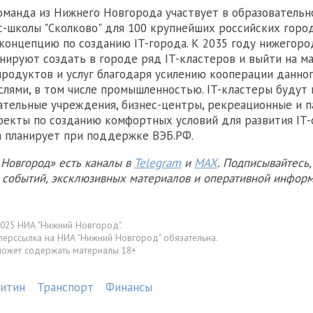
оманда из Нижнего Новгорода участвует в образователь
с-школы "Сколково" для 100 крупнейших российских город
концепцию по созданию IT-города. К 2035 году нижегоро
нируют создать в городе ряд IT-кластеров и выйти на м
продуктов и услуг благодаря усилению кооперации данно
слями, в том числе промышленностью. IT-кластеры будут
ательные учреждения, бизнес-центры, рекреационные и п
оекты по созданию комфортных условий для развития IT-
 планирует при поддержке ВЭБ.РФ.
Новгород» есть каналы в
Telegram
и
MAX
. Подписывайтесь,
х событий, эксклюзивных материалов и оперативной информ
025 НИА "Нижний Новгород".
перссылка на НИА "Нижний Новгород" обязательна.
может содержать материалы 18+
китин
Транспорт
Финансы