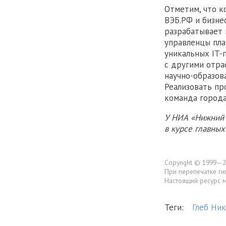
Отметим, что к
ВЭБ.РФ и бизне
разрабатывает 
управленцы пла
уникальных IT-
с другими отра
научно-образов
Реализовать пр
команда города
У НИА «Нижний 
в курсе главны
Copyright © 1999—2
При перепечатке ги
Настоящий ресурс 
Теги:
Глеб Ни