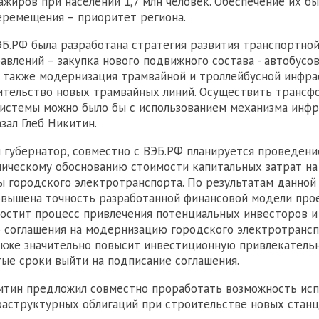
ажиров при населении 1,7 млн человек. Обеспечение их бы
ремещения – приоритет региона.
ЭБ.РФ была разработана стратегия развития транспортной
авлений – закупка нового подвижного состава - автобусов
а также модернизация трамвайной и троллейбусной инфра
ительство новых трамвайных линий. Осуществить транс
истемы можно было бы с использованием механизма инф
азал Глеб Никитин.
 губернатор, совместно с ВЭБ.РФ планируется проведени
ическому обоснованию стоимости капитальных затрат н
 городского электротранспорта. По результатам данной
вышена точность разработанной финансовой модели прое
остит процесс привлечения потенциальных инвесторов и
 соглашения на модернизацию городского электротранс
акже значительно повысит инвестиционную привлекатель
тые сроки выйти на подписание соглашения.
итин предложил совместно проработать возможность исп
аструктурных облигаций при строительстве новых станц