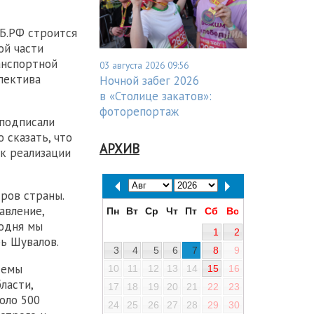
Б.РФ строится
ой части
анспортной
03 августа 2026 09:56
пектива
Ночной забег 2026
в «Столице закатов»:
фоторепортаж
 подписали
 сказать, что
АРХИВ
к реализации
ров страны.
авление,
Пн
Вт
Ср
Чт
Пт
Сб
Вс
годня мы
1
2
ь Шувалов.
3
4
5
6
7
8
9
темы
10
11
12
13
14
15
16
ласти,
17
18
19
20
21
22
23
оло 500
24
25
26
27
28
29
30