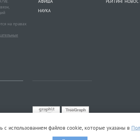
9798.
АФИША
РЕЙТИНГ НОВОС
вязи,
НАУКА
ций
тся на правах
ательные
сь с использованием файлов cookie, которые указаны в
Пол