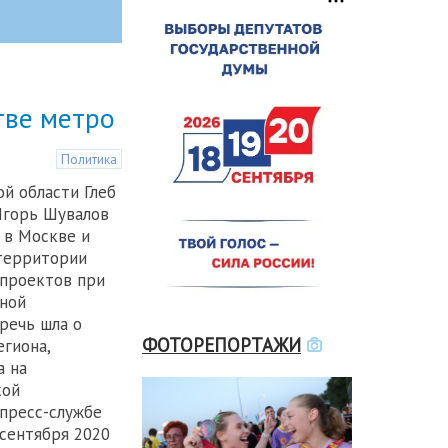
тве метро
Политика
й области Глеб
Игорь Шувалов
 в Москве и
 территории
 проектов при
ной
 речь шла о
ФОТОРЕПОРТАЖИ
гиона,
а на
кой
 пресс-службе
 сентября 2020