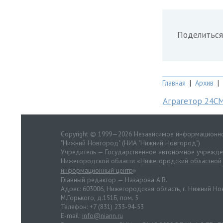
Поделиться
Главная
|
Архив
|
Аграгетор 24С
Copyright © 1999—2026 Независимое информационно
"Нижний Новгород" (НИА "Нижний Новгород")
Учредитель — Государственное автономное учрежд
Нижегородской области «
Нижегородский областной
информационный центр
»
Главный редактор — Назарова А.В.
Адрес: 603006, Нижегородская область, г. Нижний Нов
М.Горького, д.151Б, пом. 5
Телефон: +7 (831) 233-94-53
E-mail:
info@niann.ru