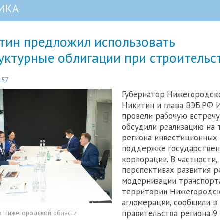
ИКА
итин предложил использовать
уктурные облигации при строительс
:57
Губернатор Нижегородско
Никитин и глава ВЭБ.РФ 
провели рабочую встречу
обсудили реализацию на
региона инвестиционных
поддержке государствен
корпорации. В частности,
перспективах развития ре
модернизации транспорт
территории Нижегородс
агломерации, сообщили в
правительства региона 9
о Нижегородской области