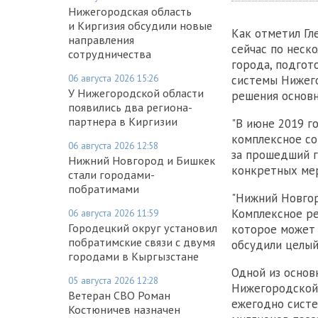
Нижегородская область
и Киргизия обсудили новые
Как отметил Гл
направления
сейчас по неск
сотрудничества
города, подгот
06 августа 2026 15:26
системы Нижего
У Нижегородской области
решения основн
появились два региона-
партнера в Киргизии
"В июне 2019 г
комплексное со
06 августа 2026 12:58
за прошедший г
Нижний Новгород и Бишкек
конкретных мер
стали городами-
побратимами
"Нижний Новгор
Комплексное ре
06 августа 2026 11:59
Городецкий округ установил
которое может 
побратимские связи с двумя
обсудили целый
городами в Кыргызстане
Одной из основ
05 августа 2026 12:28
Нижегородской 
Ветеран СВО Роман
ежегодно систе
Костюничев назначен