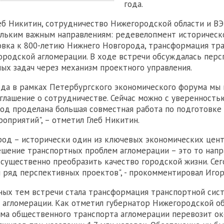
года.
еб Никитин, сотрудничество Нижегородской области и ВЭ
ольким важным направлениям: редевелопмент историческ
овка к 800-летию Нижнего Новгорода, трансформация тр
родской агломерации. В ходе встречи обсуждалась перс
ых задач через механизм проектного управления.
ода в рамках Петербургского экономического форума мы
глашение о сотрудничестве. Сейчас можно с уверенностью
од проделана большая совместная работа по подготовке 
оприятий", – отметил Глеб Никитин.
од – исторически один из ключевых экономических цент
шение транспортных проблем агломерации – это то напр
существенно преобразить качество городской жизни. Се
 ряд перспективных проектов", - прокомментировал Игор
ных тем встречи стала трансформация транспортной сис
агломерации. Как отметил губернатор Нижегородской об
ма общественного транспорта агломерации перевозит ок