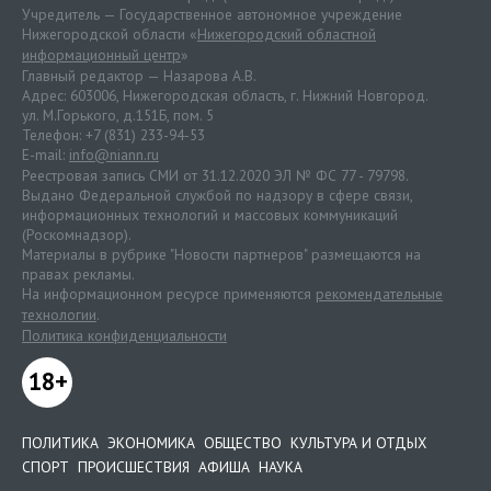
Учредитель — Государственное автономное учреждение
Нижегородской области «
Нижегородский областной
информационный центр
»
Главный редактор — Назарова А.В.
Адрес: 603006, Нижегородская область, г. Нижний Новгород.
ул. М.Горького, д.151Б, пом. 5
Телефон: +7 (831) 233-94-53
E-mail:
info@niann.ru
Реестровая запись СМИ от 31.12.2020 ЭЛ № ФС 77 - 79798.
Выдано Федеральной службой по надзору в сфере связи,
информационных технологий и массовых коммуникаций
(Роскомнадзор).
Материалы в рубрике "Новости партнеров" размещаются на
правах рекламы.
На информационном ресурсе применяются
рекомендательные
технологии
.
Политика конфиденциальности
18+
ПОЛИТИКА
ЭКОНОМИКА
ОБЩЕСТВО
КУЛЬТУРА И ОТДЫХ
СПОРТ
ПРОИСШЕСТВИЯ
АФИША
НАУКА