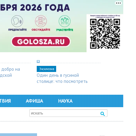
 добро на
Эксклюзив
одской
Один день в гусиной
столице: что посмотреть
в Арзамасе
ТВИЯ
АФИША
НАУКА