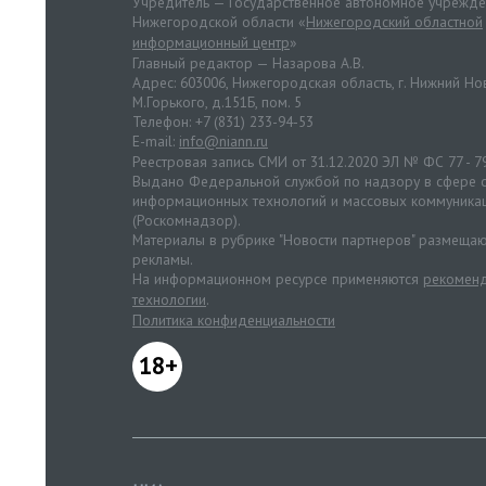
Учредитель — Государственное автономное учрежд
Нижегородской области «
Нижегородский областной
информационный центр
»
Главный редактор — Назарова А.В.
Адрес: 603006, Нижегородская область, г. Нижний Нов
М.Горького, д.151Б, пом. 5
Телефон: +7 (831) 233-94-53
E-mail:
info@niann.ru
Реестровая запись СМИ от 31.12.2020 ЭЛ № ФС 77 - 7
Выдано Федеральной службой по надзору в сфере с
информационных технологий и массовых коммуника
(Роскомнадзор).
Материалы в рубрике "Новости партнеров" размещаю
рекламы.
На информационном ресурсе применяются
рекоменд
технологии
.
Политика конфиденциальности
18+