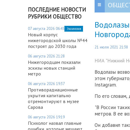
ОБЩЕС
ПОСЛЕДНИЕ НОВОСТИ
РУБРИКИ ОБЩЕСТВО
Водолазы
07 августа 2026 06:45
Эксклюзив
Новгорода
Новый корпус
нижегородской школы №44
построят до 2030 года
21 июля 2021 21:38
06 августа 2026 21:28
НИА "Нижний Но
Нижегородцам показали
эскизы новых станций
Водолазы возво
метро
этом губернато
06 августа 2026 19:37
Instagram.
Противорадиационные
укрытия капитально
По его словам, 
отремонтируют в музее
"В России таких
Сарова
метров. В ее во
06 августа 2026 19:19
Психолог назвал главные
Он добавил так
ошибки, которые мешают