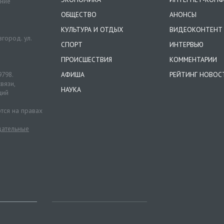
ение
ОБЩЕСТВО
АНОНСЫ
КУЛЬТУРА И ОТДЫХ
ВИДЕОКОНТЕНТ
город. ул.
СПОРТ
ИНТЕРВЬЮ
ПРОИСШЕСТВИЯ
КОММЕНТАРИИ
9798.
АФИША
РЕЙТИНГ НОВОС
вязи,
НАУКА
ций
тся на правах
ательные