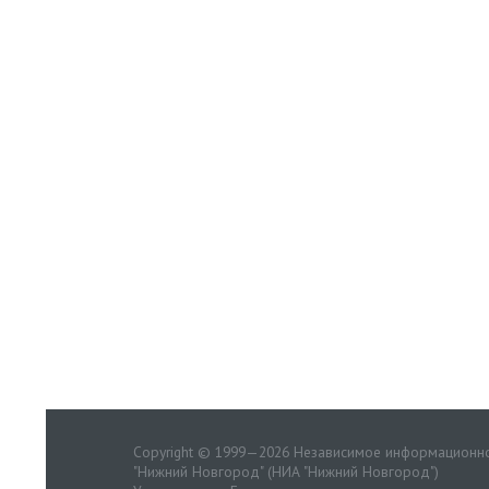
Copyright © 1999—2026 Независимое информационно
"Нижний Новгород" (НИА "Нижний Новгород")