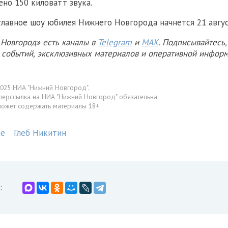
ено 150 киловатт звука.
главное шоу юбилея Нижнего Новгорода начнется 21 август
Новгород» есть каналы в
Telegram
и
MAX
. Подписывайтесь,
х событий, эксклюзивных материалов и оперативной информ
025 НИА "Нижний Новгород".
перссылка на НИА "Нижний Новгород" обязательна.
может содержать материалы 18+
ие
Глеб Никитин
: