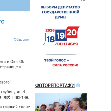
го
Общество
ги и Оки. Об
 странице в
вого".
ФОТОРЕПОРТАЖИ
 глубину до 4
а Глеб Никитин.
а главной сцене