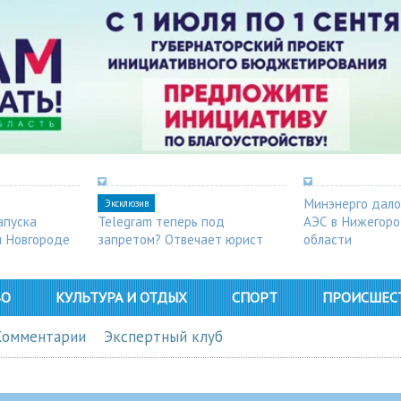
Минэнерго дало
Эксклюзив
апуска
Telegram теперь под
АЭС в Нижегор
м Новгороде
запретом? Отвечает юрист
области
ВО
КУЛЬТУРА И ОТДЫХ
СПОРТ
ПРОИСШЕС
Комментарии
Экспертный клуб