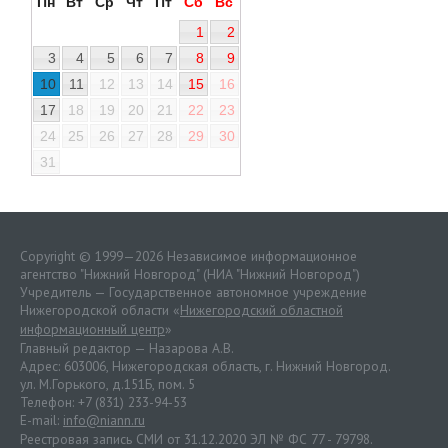
Пн
Вт
Ср
Чт
Пт
Сб
Вс
1
2
3
4
5
6
7
8
9
10
11
12
13
14
15
16
17
18
19
20
21
22
23
24
25
26
27
28
29
30
31
Copyright © 1999—2026 Независимое информационное
агентство "Нижний Новгород" (НИА "Нижний Новгород")
Учредитель — Государственное автономное учреждение
Нижегородской области «
Нижегородский областной
информационный центр
»
Главный редактор — Назарова А.В.
Адрес: 603006, Нижегородская область, г. Нижний Новгород.
ул. М.Горького, д.151Б, пом. 5
Телефон: +7 (831) 233-94-53
E-mail:
info@niann.ru
Реестровая запись СМИ от 31.12.2020 ЭЛ № ФС 77 - 79798.