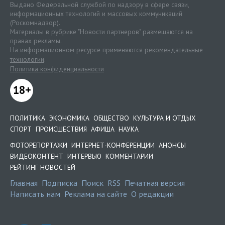
Выдано Федеральной службой по надзору в сфере связи,
информационных технологий и массовых коммуникаций
(Роскомнадзор).
Материалы в рубрике "Новости партнеров" размещаются на
правах рекламы.
На информационном ресурсе применяются
рекомендательные
технологии
.
Политика конфиденциальности
18+
ПОЛИТИКА
ЭКОНОМИКА
ОБЩЕСТВО
КУЛЬТУРА И ОТДЫХ
СПОРТ
ПРОИСШЕСТВИЯ
АФИША
НАУКА
ФОТОРЕПОРТАЖИ
ИНТЕРНЕТ-КОНФЕРЕНЦИИ
АНОНСЫ
ВИДЕОКОНТЕНТ
ИНТЕРВЬЮ
КОММЕНТАРИИ
РЕЙТИНГ НОВОСТЕЙ
Главная
Подписка
Поиск
RSS
Печатная версия
Написать нам
Реклама на сайте
О редакции