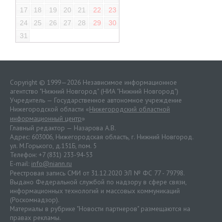
17
18
19
20
21
22
23
24
25
26
27
28
29
30
31
Copyright © 1999—2026 Независимое информационное
агентство "Нижний Новгород" (НИА "Нижний Новгород")
Учредитель — Государственное автономное учреждение
Нижегородской области «
Нижегородский областной
информационный центр
»
Главный редактор — Назарова А.В.
Адрес: 603006, Нижегородская область, г. Нижний Новгород.
ул. М.Горького, д.151Б, пом. 5
Телефон: +7 (831) 233-94-53
E-mail:
info@niann.ru
Реестровая запись СМИ от 31.12.2020 ЭЛ № ФС 77 - 79798.
Выдано Федеральной службой по надзору в сфере связи,
информационных технологий и массовых коммуникаций
(Роскомнадзор).
Материалы в рубрике "Новости партнеров" размещаются на
правах рекламы.