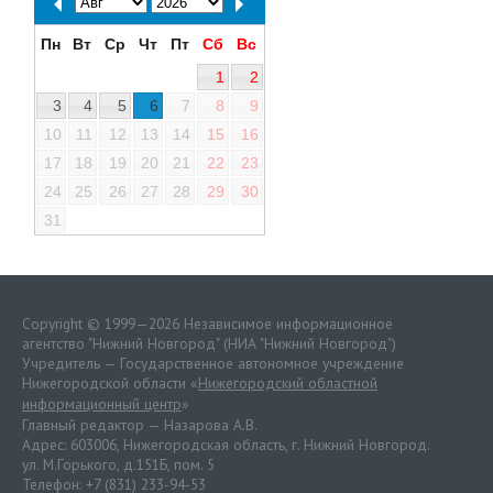
Пн
Вт
Ср
Чт
Пт
Сб
Вс
1
2
3
4
5
6
7
8
9
10
11
12
13
14
15
16
17
18
19
20
21
22
23
24
25
26
27
28
29
30
31
Copyright © 1999—2026 Независимое информационное
агентство "Нижний Новгород" (НИА "Нижний Новгород")
Учредитель — Государственное автономное учреждение
Нижегородской области «
Нижегородский областной
информационный центр
»
Главный редактор — Назарова А.В.
Адрес: 603006, Нижегородская область, г. Нижний Новгород.
ул. М.Горького, д.151Б, пом. 5
Телефон: +7 (831) 233-94-53