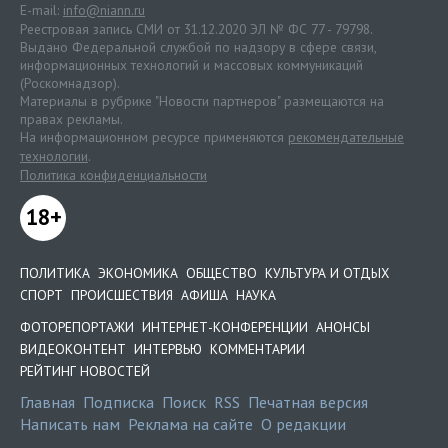
E-mail:
info@niann.ru
Реестровая запись СМИ от 31.12.2020 ЭЛ № ФС 77 - 79798.
Выдано Федеральной службой по надзору в сфере связи,
информационных технологий и массовых коммуникаций
(Роскомнадзор).
Материалы в рубрике "Новости партнеров" размещаются на
правах рекламы.
На информационном ресурсе применяются
рекомендательные
технологии
.
Политика конфиденциальности
18+
ПОЛИТИКА
ЭКОНОМИКА
ОБЩЕСТВО
КУЛЬТУРА И ОТДЫХ
СПОРТ
ПРОИСШЕСТВИЯ
АФИША
НАУКА
ФОТОРЕПОРТАЖИ
ИНТЕРНЕТ-КОНФЕРЕНЦИИ
АНОНСЫ
ВИДЕОКОНТЕНТ
ИНТЕРВЬЮ
КОММЕНТАРИИ
РЕЙТИНГ НОВОСТЕЙ
Главная
Подписка
Поиск
RSS
Печатная версия
Написать нам
Реклама на сайте
О редакции