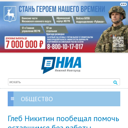
ОБЩЕСТВО
Глеб Никитин пообещал помочь
оставшимся без работы