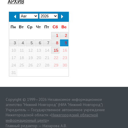
АРХИВ
Пн
Вт
Ср
Чт
Пт
Сб
Вс
1
2
3
4
5
6
7
8
9
10
11
12
13
14
15
16
17
18
19
20
21
22
23
24
25
26
27
28
29
30
31
Copyright © 1999—2026 Независимое информационное
агентство "Нижний Новгород" (НИА "Нижний Новгород")
Учредитель — Государственное автономное учреждение
Нижегородской области «
Нижегородский областной
информационный центр
»
Главный редактор — Назарова А.В.