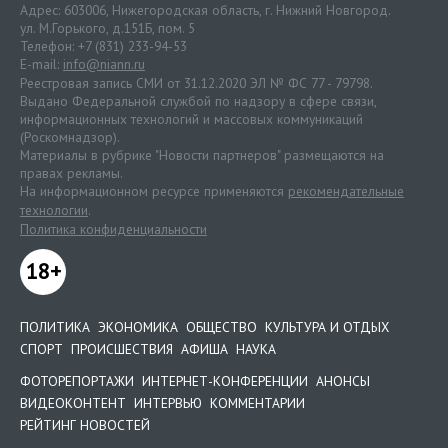
Адрес: 603006, Нижегородская область, г. Нижний Новгород.
ул. М.Горького, д.151Б, пом. 5
Телефон: +7 (831) 233-94-53
E-mail:
info@niann.ru
Реестровая запись СМИ от 31.12.2020 ЭЛ № ФС 77 - 79798.
Выдано Федеральной службой по надзору в сфере связи,
информационных технологий и массовых коммуникаций
(Роскомнадзор).
Материалы в рубрике "Новости партнеров" размещаются на
правах рекламы.
На информационном ресурсе применяются
рекомендательные
технологии
.
Политика конфиденциальности
18+
ПОЛИТИКА
ЭКОНОМИКА
ОБЩЕСТВО
КУЛЬТУРА И ОТДЫХ
СПОРТ
ПРОИСШЕСТВИЯ
АФИША
НАУКА
ФОТОРЕПОРТАЖИ
ИНТЕРНЕТ-КОНФЕРЕНЦИИ
АНОНСЫ
ВИДЕОКОНТЕНТ
ИНТЕРВЬЮ
КОММЕНТАРИИ
РЕЙТИНГ НОВОСТЕЙ