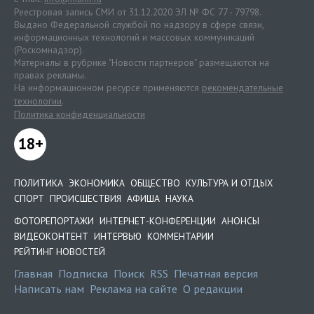
Реестровая запись СМИ от 31.12.2020 ЭЛ № ФС 77 - 79798.
Выдано Федеральной службой по надзору в сфере связи,
информационных технологий и массовых коммуникаций
(Роскомнадзор).
Материалы в рубрике "Новости партнеров" размещаются на
правах рекламы.
На информационном ресурсе применяются
рекомендательные
технологии
.
Политика конфиденциальности
18+
ПОЛИТИКА
ЭКОНОМИКА
ОБЩЕСТВО
КУЛЬТУРА И ОТДЫХ
СПОРТ
ПРОИСШЕСТВИЯ
АФИША
НАУКА
ФОТОРЕПОРТАЖИ
ИНТЕРНЕТ-КОНФЕРЕНЦИИ
АНОНСЫ
ВИДЕОКОНТЕНТ
ИНТЕРВЬЮ
КОММЕНТАРИИ
РЕЙТИНГ НОВОСТЕЙ
Главная
Подписка
Поиск
RSS
Печатная версия
Написать нам
Реклама на сайте
О редакции