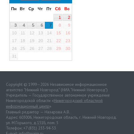
Пн
Вт
Ср
Чт
Пт
Сб
Вс
1
2
3
4
5
6
7
8
9
10
11
12
13
14
15
16
17
18
19
20
21
22
23
24
25
26
27
28
29
30
31
Copyright © 1999—2026 Независимое информационное
агентство "Нижний Новгород" (НИА "Нижний Новгород")
Учредитель — Государственное автономное учреждение
Нижегородской области «
Нижегородский областной
информационный центр
»
Главный редактор — Назарова А.В.
Адрес: 603006, Нижегородская область, г. Нижний Новгород.
ул. М.Горького, д.151Б, пом. 5
Телефон: +7 (831) 233-94-53
E-mail:
info@niann.ru