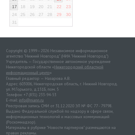
17
18
19
20
21
22
23
24
25
26
27
28
29
30
31
Copyright © 1999—2026 Независимое информационное
агентство "Нижний Новгород" (НИА "Нижний Новгород")
Учредитель — Государственное автономное учреждение
Нижегородской области «
Нижегородский областной
информационный центр
»
Главный редактор — Назарова А.В.
Адрес: 603006, Нижегородская область, г. Нижний Новгород.
ул. М.Горького, д.151Б, пом. 5
Телефон: +7 (831) 233-94-53
E-mail:
info@niann.ru
Реестровая запись СМИ от 31.12.2020 ЭЛ № ФС 77 - 79798.
Выдано Федеральной службой по надзору в сфере связи,
информационных технологий и массовых коммуникаций
(Роскомнадзор).
Материалы в рубрике "Новости партнеров" размещаются на
правах рекламы.