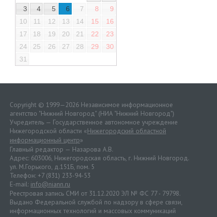
3
4
5
6
7
8
9
10
11
12
13
14
15
16
17
18
19
20
21
22
23
24
25
26
27
28
29
30
31
Copyright © 1999—2026 Независимое информационное
агентство "Нижний Новгород" (НИА "Нижний Новгород")
Учредитель — Государственное автономное учреждение
Нижегородской области «
Нижегородский областной
информационный центр
»
Главный редактор — Назарова А.В.
Адрес: 603006, Нижегородская область, г. Нижний Новгород.
ул. М.Горького, д.151Б, пом. 5
Телефон: +7 (831) 233-94-53
E-mail:
info@niann.ru
Реестровая запись СМИ от 31.12.2020 ЭЛ № ФС 77 - 79798.
Выдано Федеральной службой по надзору в сфере связи,
информационных технологий и массовых коммуникаций