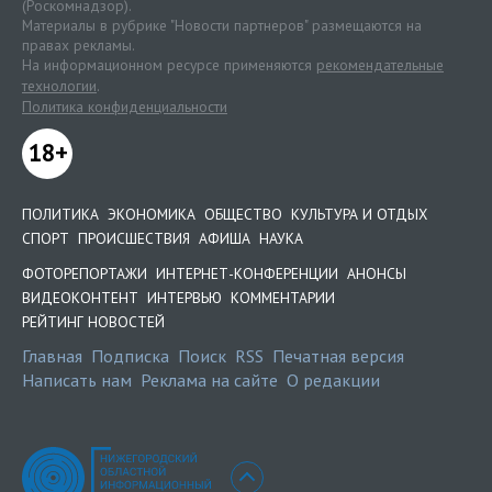
(Роскомнадзор).
Материалы в рубрике "Новости партнеров" размещаются на
правах рекламы.
На информационном ресурсе применяются
рекомендательные
технологии
.
Политика конфиденциальности
18+
ПОЛИТИКА
ЭКОНОМИКА
ОБЩЕСТВО
КУЛЬТУРА И ОТДЫХ
СПОРТ
ПРОИСШЕСТВИЯ
АФИША
НАУКА
ФОТОРЕПОРТАЖИ
ИНТЕРНЕТ-КОНФЕРЕНЦИИ
АНОНСЫ
ВИДЕОКОНТЕНТ
ИНТЕРВЬЮ
КОММЕНТАРИИ
РЕЙТИНГ НОВОСТЕЙ
Главная
Подписка
Поиск
RSS
Печатная версия
Написать нам
Реклама на сайте
О редакции