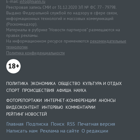
E-mail:
info@niann.ru
Реестровая запись СМИ от 31.12.2020 ЭЛ № ФС 77 - 79798.
Выдано Федеральной службой по надзору в сфере связи,
информационных технологий и массовых коммуникаций
(Роскомнадзор).
Материалы в рубрике "Новости партнеров" размещаются на
правах рекламы.
На информационном ресурсе применяются
рекомендательные
технологии
.
Политика конфиденциальности
18+
ПОЛИТИКА
ЭКОНОМИКА
ОБЩЕСТВО
КУЛЬТУРА И ОТДЫХ
СПОРТ
ПРОИСШЕСТВИЯ
АФИША
НАУКА
ФОТОРЕПОРТАЖИ
ИНТЕРНЕТ-КОНФЕРЕНЦИИ
АНОНСЫ
ВИДЕОКОНТЕНТ
ИНТЕРВЬЮ
КОММЕНТАРИИ
РЕЙТИНГ НОВОСТЕЙ
Главная
Подписка
Поиск
RSS
Печатная версия
Написать нам
Реклама на сайте
О редакции