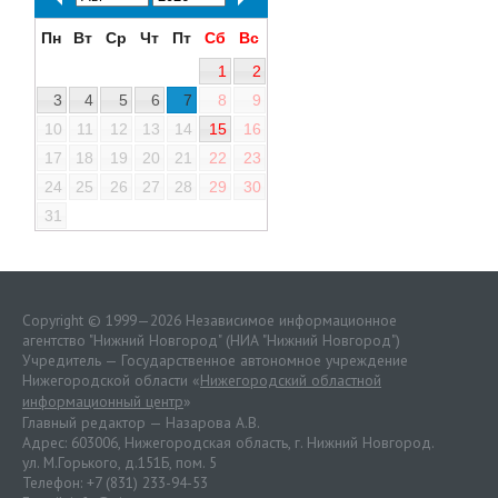
Пн
Вт
Ср
Чт
Пт
Сб
Вс
1
2
3
4
5
6
7
8
9
10
11
12
13
14
15
16
17
18
19
20
21
22
23
24
25
26
27
28
29
30
31
Copyright © 1999—2026 Независимое информационное
агентство "Нижний Новгород" (НИА "Нижний Новгород")
Учредитель — Государственное автономное учреждение
Нижегородской области «
Нижегородский областной
информационный центр
»
Главный редактор — Назарова А.В.
Адрес: 603006, Нижегородская область, г. Нижний Новгород.
ул. М.Горького, д.151Б, пом. 5
Телефон: +7 (831) 233-94-53