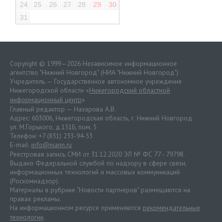
24
25
26
27
28
29
30
31
Copyright © 1999—2026 Независимое информационное
агентство "Нижний Новгород" (НИА "Нижний Новгород")
Учредитель — Государственное автономное учреждение
Нижегородской области «
Нижегородский областной
информационный центр
»
Главный редактор — Назарова А.В.
Адрес: 603006, Нижегородская область, г. Нижний Новгород.
ул. М.Горького, д.151Б, пом. 5
Телефон: +7 (831) 233-94-53
E-mail:
info@niann.ru
Реестровая запись СМИ от 31.12.2020 ЭЛ № ФС 77 - 79798.
Выдано Федеральной службой по надзору в сфере связи,
информационных технологий и массовых коммуникаций
(Роскомнадзор).
Материалы в рубрике "Новости партнеров" размещаются на
правах рекламы.
На информационном ресурсе применяются
рекомендательные
технологии
.