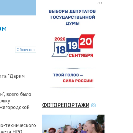
ом
Общество
кта "Дарим
", всего было
ржку
ФОТОРЕПОРТАЖИ
ижегородской
о-технического
овета НРО