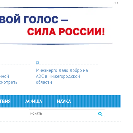
Минэнерго дало добро на
синой
АЭС в Нижегородской
осмотреть
области
ТВИЯ
АФИША
НАУКА