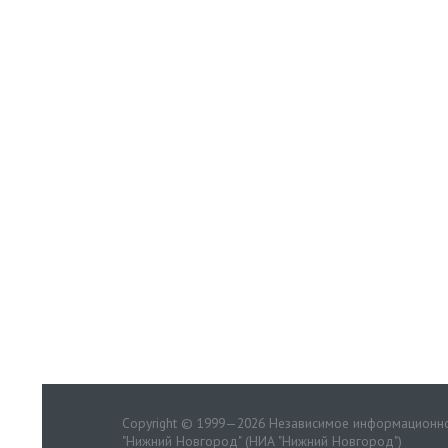
Copyright © 1999—2026 Независимое информационно
"Нижний Новгород" (НИА "Нижний Новгород")