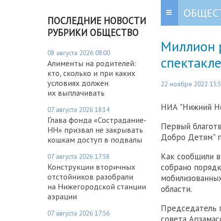
ОБЩЕС
ПОСЛЕДНИЕ НОВОСТИ
РУБРИКИ ОБЩЕСТВО
Миллион 
08 августа 2026 08:00
спектакле
Алименты на родителей:
кто, сколько и при каких
условиях должен
22 ноября 2022 15:
их выплачивать
НИА "Нижний Н
07 августа 2026 18:14
Глава фонда «Сострадание-
Первый благотв
НН» призвал не закрывать
Добро Детям" п
кошкам доступ в подвалы
Как сообщили в
07 августа 2026 17:58
Конструкции вторичных
собрано порядк
отстойников разобрали
мобилизованных
на Нижегородской станции
области.
аэрации
Председатель 
07 августа 2026 17:56
совета Арзамас