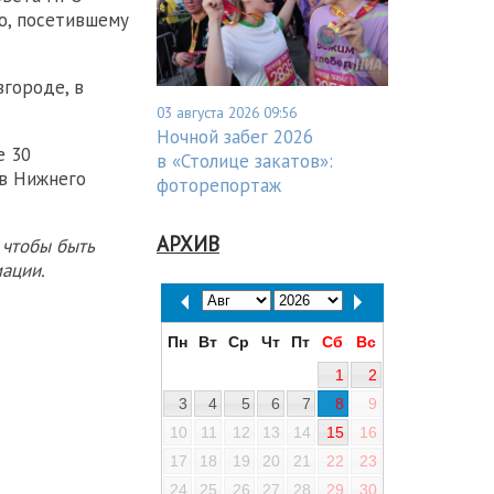
ю, посетившему
городе, в
03 августа 2026 09:56
Ночной забег 2026
е 30
в «Столице закатов»:
ов Нижнего
фоторепортаж
АРХИВ
 чтобы быть
ации.
Пн
Вт
Ср
Чт
Пт
Сб
Вс
1
2
3
4
5
6
7
8
9
10
11
12
13
14
15
16
17
18
19
20
21
22
23
24
25
26
27
28
29
30