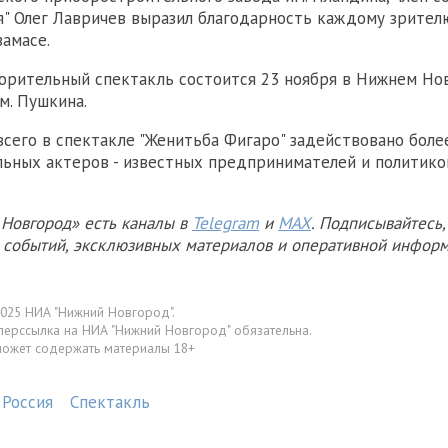
я" Олег Лавричев выразил благодарность каждому зрител
замасе.
орительный спектакль состоится 23 ноября в Нижнем Нов
м. Пушкина.
 всего в спектакле "Женитьба Фигаро" задействовано боле
ьных актеров - известных предпринимателей и политик
Новгород» есть каналы в
Telegram
и
MAX
. Подписывайтесь,
х событий, эксклюзивных материалов и оперативной информ
025 НИА "Нижний Новгород".
перссылка на НИА "Нижний Новгород" обязательна.
может содержать материалы 18+
 Россия
Спектакль