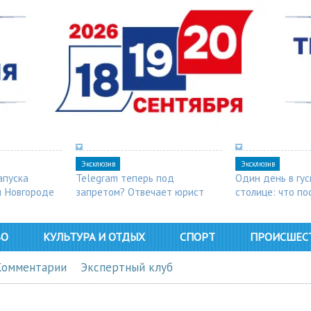
Эксклюзив
Эксклюзив
апуска
Telegram теперь под
Один день в гу
м Новгороде
запретом? Отвечает юрист
столице: что п
в Арзамасе
ВО
КУЛЬТУРА И ОТДЫХ
СПОРТ
ПРОИСШЕС
Комментарии
Экспертный клуб