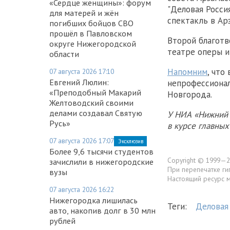
«Сердце женщины»: форум
"Деловая Росси
для матерей и жён
спектакль в Ар
погибших бойцов СВО
прошёл в Павловском
Второй благотв
округе Нижегородской
театре оперы и
области
Напомним
, что
07 августа 2026 17:10
Евгений Люлин:
непрофессионал
«Преподобный Макарий
Новгорода.
Желтоводский своими
делами создавал Святую
У НИА «Нижний 
Русь»
в курсе главны
07 августа 2026 17:07
Эксклюзив
Более 9,6 тысячи студентов
Copyright © 1999—2
зачислили в нижегородские
При перепечатке ги
вузы
Настоящий ресурс 
07 августа 2026 16:22
Нижегородка лишилась
Теги:
Деловая
авто, накопив долг в 30 млн
рублей