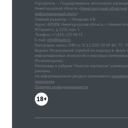
Учредитель — Государственное автономное учрежд
Нижегородской области «
Нижегородский областной
информационный центр
»
Главный редактор — Назарова А.В.
Адрес: 603006, Нижегородская область, г. Нижний Нов
М.Горького, д.151Б, пом. 5
Телефон: +7 (831) 233-94-53
E-mail:
info@niann.ru
Реестровая запись СМИ от 31.12.2020 ЭЛ № ФС 77 - 7
Выдано Федеральной службой по надзору в сфере с
информационных технологий и массовых коммуника
(Роскомнадзор).
Материалы в рубрике "Новости партнеров" размещаю
рекламы.
На информационном ресурсе применяются
рекоменд
технологии
.
Политика конфиденциальности
18+