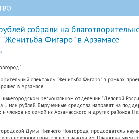
ТВО
рублей собрали на благотворительн
 "Женитьба Фигаро" в Арзамасе
55
овгород"
орительный спектакль "Женитьба Фигаро" в рамках прое
рошел в Арзамасе.
 нижегородском региональном отделении "Деловой России
а 1 млн рублей. Вырученные средства направят на подде
 и членов их семей из Арзамасского и других районов Н
городской Думы Нижнего Новгорода, председатель научн
ского приборостроительного завода им. Пландина, член с