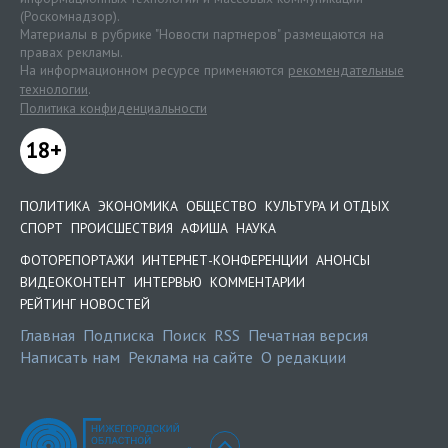
(Роскомнадзор).
Материалы в рубрике "Новости партнеров" размещаются на
правах рекламы.
На информационном ресурсе применяются
рекомендательные
технологии
.
Политика конфиденциальности
18+
ПОЛИТИКА
ЭКОНОМИКА
ОБЩЕСТВО
КУЛЬТУРА И ОТДЫХ
СПОРТ
ПРОИСШЕСТВИЯ
АФИША
НАУКА
ФОТОРЕПОРТАЖИ
ИНТЕРНЕТ-КОНФЕРЕНЦИИ
АНОНСЫ
ВИДЕОКОНТЕНТ
ИНТЕРВЬЮ
КОММЕНТАРИИ
РЕЙТИНГ НОВОСТЕЙ
Главная
Подписка
Поиск
RSS
Печатная версия
Написать нам
Реклама на сайте
О редакции