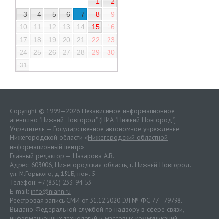
1
2
3
4
5
6
7
8
9
10
11
12
13
14
15
16
17
18
19
20
21
22
23
24
25
26
27
28
29
30
31
Copyright © 1999—2026 Независимое информационное
агентство "Нижний Новгород" (НИА "Нижний Новгород")
Учредитель — Государственное автономное учреждение
Нижегородской области «
Нижегородский областной
информационный центр
»
Главный редактор — Назарова А.В.
Адрес: 603006, Нижегородская область, г. Нижний Новгород.
ул. М.Горького, д.151Б, пом. 5
Телефон: +7 (831) 233-94-53
E-mail:
info@niann.ru
Реестровая запись СМИ от 31.12.2020 ЭЛ № ФС 77 - 79798.
Выдано Федеральной службой по надзору в сфере связи,
информационных технологий и массовых коммуникаций