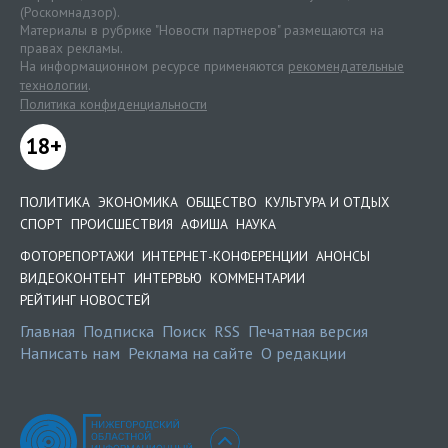
(Роскомнадзор).
Материалы в рубрике "Новости партнеров" размещаются на
правах рекламы.
На информационном ресурсе применяются
рекомендательные
технологии
.
Политика конфиденциальности
18+
ПОЛИТИКА
ЭКОНОМИКА
ОБЩЕСТВО
КУЛЬТУРА И ОТДЫХ
СПОРТ
ПРОИСШЕСТВИЯ
АФИША
НАУКА
ФОТОРЕПОРТАЖИ
ИНТЕРНЕТ-КОНФЕРЕНЦИИ
АНОНСЫ
ВИДЕОКОНТЕНТ
ИНТЕРВЬЮ
КОММЕНТАРИИ
РЕЙТИНГ НОВОСТЕЙ
Главная
Подписка
Поиск
RSS
Печатная версия
Написать нам
Реклама на сайте
О редакции