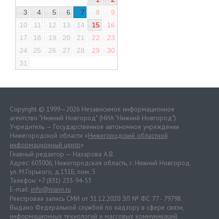
3
4
5
6
7
8
9
10
11
12
13
14
15
16
17
18
19
20
21
22
23
24
25
26
27
28
29
30
31
Copyright © 1999—2026 Независимое информационное
агентство "Нижний Новгород" (НИА "Нижний Новгород")
Учредитель — Государственное автономное учреждение
Нижегородской области «
Нижегородский областной
информационный центр
»
Главный редактор — Назарова А.В.
Адрес: 603006, Нижегородская область, г. Нижний Новгород.
ул. М.Горького, д.151Б, пом. 5
Телефон: +7 (831) 233-94-53
E-mail:
info@niann.ru
Реестровая запись СМИ от 31.12.2020 ЭЛ № ФС 77 - 79798.
Выдано Федеральной службой по надзору в сфере связи,
информационных технологий и массовых коммуникаций