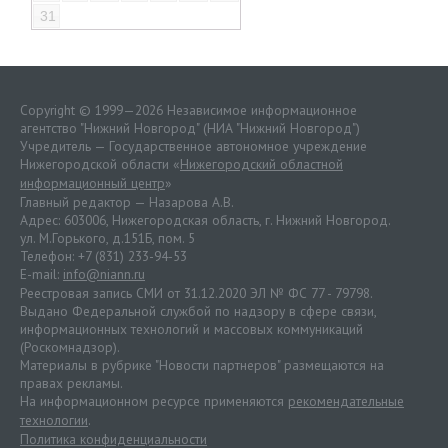
31
Copyright © 1999—2026 Независимое информационное
агентство "Нижний Новгород" (НИА "Нижний Новгород")
Учредитель — Государственное автономное учреждение
Нижегородской области «
Нижегородский областной
информационный центр
»
Главный редактор — Назарова А.В.
Адрес: 603006, Нижегородская область, г. Нижний Новгород.
ул. М.Горького, д.151Б, пом. 5
Телефон: +7 (831) 233-94-53
E-mail:
info@niann.ru
Реестровая запись СМИ от 31.12.2020 ЭЛ № ФС 77 - 79798.
Выдано Федеральной службой по надзору в сфере связи,
информационных технологий и массовых коммуникаций
(Роскомнадзор).
Материалы в рубрике "Новости партнеров" размещаются на
правах рекламы.
На информационном ресурсе применяются
рекомендательные
технологии
.
Политика конфиденциальности