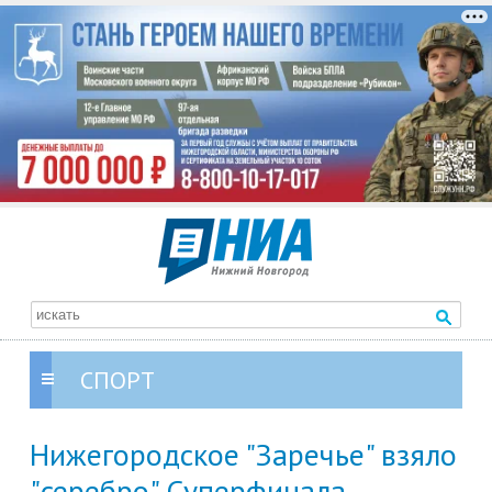
СПОРТ
Нижегородское "Заречье" взяло
"серебро" Суперфинала