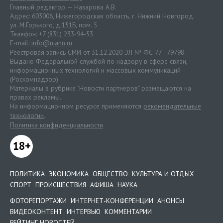
Главный редактор — Назарова А.В.
Адрес: 603006, Нижегородская область, г. Нижний Новгород.
ул. М.Горького, д.151Б, пом. 5
Телефон: +7 (831) 233-94-53
E-mail:
info@niann.ru
Реестровая запись СМИ от 31.12.2020 ЭЛ № ФС 77 - 79798.
Выдано Федеральной службой по надзору в сфере связи,
информационных технологий и массовых коммуникаций
(Роскомнадзор).
Материалы в рубрике "Новости партнеров" размещаются на
правах рекламы.
На информационном ресурсе применяются
рекомендательные
технологии
.
Политика конфиденциальности
18+
ПОЛИТИКА
ЭКОНОМИКА
ОБЩЕСТВО
КУЛЬТУРА И ОТДЫХ
СПОРТ
ПРОИСШЕСТВИЯ
АФИША
НАУКА
ФОТОРЕПОРТАЖИ
ИНТЕРНЕТ-КОНФЕРЕНЦИИ
АНОНСЫ
ВИДЕОКОНТЕНТ
ИНТЕРВЬЮ
КОММЕНТАРИИ
РЕЙТИНГ НОВОСТЕЙ