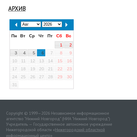
АРХИВ
Пн
Вт
Ср
Чт
Пт
Сб
Вс
1
2
3
4
5
6
7
8
9
10
11
12
13
14
15
16
17
18
19
20
21
22
23
24
25
26
27
28
29
30
31
Copyright © 1999—2026 Независимое информационное
агентство "Нижний Новгород" (НИА "Нижний Новгород")
Учредитель — Государственное автономное учреждение
Нижегородской области «
Нижегородский областной
информационный центр
»