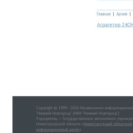
Главная
|
Архив
|
Аграгетор 24С
Copyright © 1999—2026 Независимое информационно
"Нижний Новгород" (НИА "Нижний Новгород")
Учредитель — Государственное автономное учрежд
Нижегородской области «
Нижегородский областной
информационный центр
»