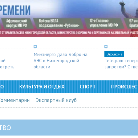
Минэнерго дало добро на
Эксклюзив
ной
АЭС в Нижегородской
Telegram тепер
мотреть
области
запретом? Отве
ВО
КУЛЬТУРА И ОТДЫХ
СПОРТ
ПРОИСШЕС
Комментарии
Экспертный клуб
ТВО