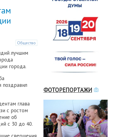
там
ции
Общество
ндий лучшим
орода
ции города.
ба
я поздравил
ФОТОРЕПОРТАЖИ
дентам глава
язи с ростом
ение об
ий с 30 до 40.
йшие свершения.