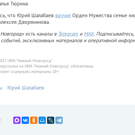
лья Тюрина.
сь, что Юрий Шалабаев
вручил
Орден Мужества семье ни
Алексея Дворянинова.
Новгород» есть каналы в
Telegram
и
MAX
. Подписывайтесь,
х событий, эксклюзивных материалов и оперативной информ
025 НИА "Нижний Новгород".
перссылка на НИА "Нижний Новгород" обязательна.
может содержать материалы 18+
ы
Юрий Шалабаев
: