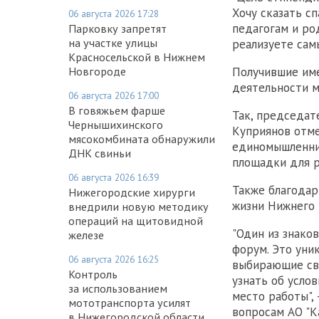
Хочу сказать сп
06 августа 2026 17:28
педагогам и род
Парковку запретят
на участке улицы
реализуете сам
Красносельской в Нижнем
Новгороде
Получившие име
деятельности м
06 августа 2026 17:00
В говяжьем фарше
Так, председат
Чернышихинского
Куприянов отме
мясокомбината обнаружили
единомышленни
ДНК свиньи
площадки для р
06 августа 2026 16:39
Также благодар
Нижегородские хирурги
жизни Нижнего 
внедрили новую методику
операций на щитовидной
"Один из знако
железе
форум. Это уни
06 августа 2026 16:25
выбирающие сво
Контроль
узнать об усло
за использованием
место работы",
мототранспорта усилят
вопросам АО "К
в Нижегородской области