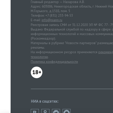
Главный редактор — Назарова А.В.
Адрес: 603006, Нижегородская область, г. Нижний Нов
М.Горького, д.151Б, пом. 5
Телефон: +7 (831) 233-94-53
E-mail:
info@niann.ru
Реестровая запись СМИ от 31.12.2020 ЭЛ № ФС 77 - 7
Выдано Федеральной службой по надзору в сфере с
информационных технологий и массовых коммуника
(Роскомнадзор).
Материалы в рубрике "Новости партнеров" размещаю
рекламы.
На информационном ресурсе применяются
рекоменд
технологии
.
Политика конфиденциальности
18+
НИА в соцсетях: