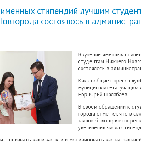
 именных стипендий лучшим студен
Новгорода состоялось в администра
Вручение именных стипе
студентам Нижнего Новг
состоялось в администра
Как сообщает пресс-служ
муниципалитета, учащихс
мэр Юрий Шалабаев.
В своем обращении к сту
города отметил, что в св
заявок было принято реш
увеличении числа стипенд
и – признать ваши заслуги и мотивировать вас на дальне