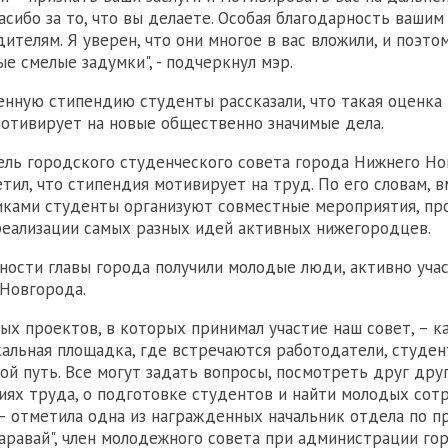
асибо за то, что вы делаете. Особая благодарность вашим
ителям. Я уверен, что они многое в вас вложили, и поэто
ые смелые задумки", - подчеркнул мэр.
нную стипендию студенты рассказали, что такая оценка 
отивирует на новые общественно значимые дела.
ель городского студенческого совета города Нижнего Н
тил, что стипендия мотивирует на труд. По его словам, в
ками студенты организуют совместные мероприятия, пр
еализации самых разных идей активных нижегородцев.
ности главы города получили молодые люди, активно уча
Новгорода.
вых проектов, в которых принимал участие наш совет, – 
кальная площадка, где встречаются работодатели, студен
й путь. Все могут задать вопросы, посмотреть друг другу
виях труда, о подготовке студентов и найти молодых сот
 – отметила одна из награжденных начальник отдела по 
аравай", член молодежного совета при администрации го