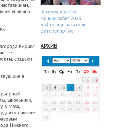
 наставникам,
му вы успешно
03 августа 2026 09:56
Ночной забег 2026
в «Столице закатов»:
их
фоторепортаж
АРХИВ
овгорода Кирилл
месте с
оекты, создают
Пн
Вт
Ср
Чт
Пт
Сб
Вс
ствующие в
1
2
3
4
5
6
7
8
9
карьерный
10
11
12
13
14
15
16
ты, школьники,
17
18
19
20
21
22
23
 в глаза,
24
25
26
27
28
29
30
рудников или же
31
правовым
рода Нижнего