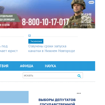
Эксклюзив
ь под
Озвучены сроки запуска
чает юрист
канатки в Нижнем Новгороде
ТВИЯ
АФИША
НАУКА