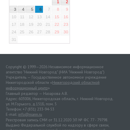
1
2
3
4
5
6
7
8
9
10
11
12
13
14
15
16
17
18
19
20
21
22
23
24
25
26
27
28
29
30
31
Copyright © 1999—2026 Независимое информационное
агентство "Нижний Новгород" (НИА "Нижний Новгород")
Учредитель — Государственное автономное учреждение
Нижегородской области «
Нижегородский областной
информационный центр
»
Главный редактор — Назарова А.В.
Адрес: 603006, Нижегородская область, г. Нижний Новгород.
ул. М.Горького, д.151Б, пом. 5
Телефон: +7 (831) 233-94-53
E-mail:
info@niann.ru
Реестровая запись СМИ от 31.12.2020 ЭЛ № ФС 77 - 79798.
Выдано Федеральной службой по надзору в сфере связи,