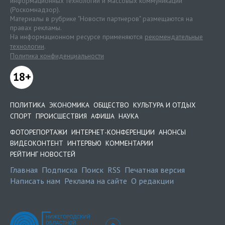
информационных технологий и массовых коммуникаций
(Роскомнадзор).
Материалы в рубрике "Новости партнеров" размещаются на
правах рекламы.
На информационном ресурсе применяются
рекомендательные
технологии
.
Политика конфиденциальности
18+
ПОЛИТИКА
ЭКОНОМИКА
ОБЩЕСТВО
КУЛЬТУРА И ОТДЫХ
СПОРТ
ПРОИСШЕСТВИЯ
АФИША
НАУКА
ФОТОРЕПОРТАЖИ
ИНТЕРНЕТ-КОНФЕРЕНЦИИ
АНОНСЫ
ВИДЕОКОНТЕНТ
ИНТЕРВЬЮ
КОММЕНТАРИИ
РЕЙТИНГ НОВОСТЕЙ
Главная
Подписка
Поиск
RSS
Печатная версия
Написать нам
Реклама на сайте
О редакции