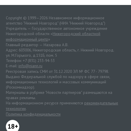
Copyright © 1999—2026 Независимое информационное
агентство "Нижний Новгород" (НИА "Нижний Новгород")
Учредитель — Государственное автономное учреждение
Нижегородской области «
Нижегородский областной
информационный центр
»
Главный редактор — Назарова А.В.
Адрес: 603006, Нижегородская область, г. Нижний Новгород.
ул. М.Горького, д.151Б, пом. 5
Телефон: +7 (831) 233-94-53
E-mail:
info@niann.ru
Реестровая запись СМИ от 31.12.2020 ЭЛ № ФС 77 - 79798.
Выдано Федеральной службой по надзору в сфере связи,
информационных технологий и массовых коммуникаций
(Роскомнадзор).
Материалы в рубрике "Новости партнеров" размещаются на
правах рекламы.
На информационном ресурсе применяются
рекомендательные
технологии
.
Политика конфиденциальности
18+