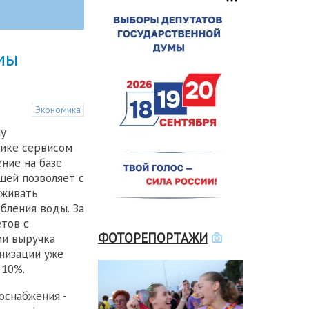
мы
Экономика
му
жике сервисом
ние на базе
щей позволяет с
еживать
бления воды. За
етов с
ФОТОРЕПОРТАЖИ
и выручка
низации уже
 10%.
оснабжения -