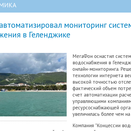
МИКА
автоматизировал мониторинг систе
жения в Геленджике
МегаФон оснастил систе
водоснабжения в Геленд
онлайн-мониторинга. Реше
технологии интернета ве
высокой точностью отсл
фактический объем потре
счет автоматизации расч
управляющими компаниям
ресурсоснабжающей орга
увеличилась более чем на
Компания "Концессии вод