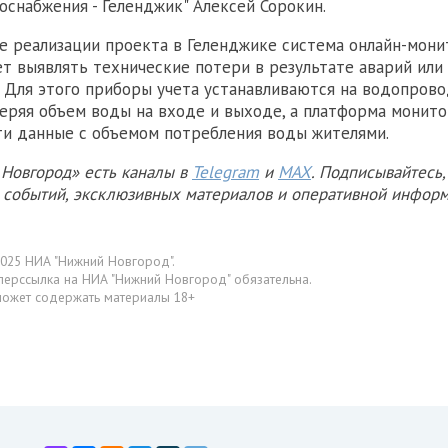
оснабжения - Геленджик" Алексей Сорокин.
е реализации проекта в Геленджике система онлайн-мон
т выявлять технические потери в результате аварий или
. Для этого приборы учета устанавливаются на водопров
меряя объем воды на входе и выходе, а платформа монит
ти данные с объемом потребления воды жителями.
Новгород» есть каналы в
Telegram
и
MAX
. Подписывайтесь,
х событий, эксклюзивных материалов и оперативной информ
025 НИА "Нижний Новгород".
перссылка на НИА "Нижний Новгород" обязательна.
может содержать материалы 18+