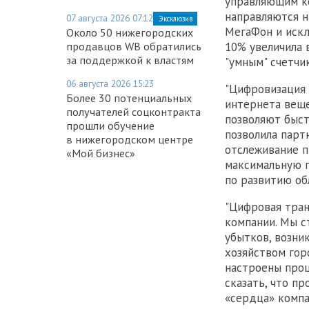
управляющим ко
направляются н
07 августа 2026 07:12
Эксклюзив
МегаФон и искл
Около 50 нижегородских
10% увеличила 
продавцов WB обратились
за поддержкой к властям
"умным" счетчи
06 августа 2026 15:23
"Цифровизация 
Более 30 потенциальных
интернета веще
получателей соцконтракта
позволяют быст
прошли обучение
позволила парт
в нижегородском центре
отслеживание п
«Мой бизнес»
максимальную п
по развитию об
"Цифровая тран
компании. Мы 
убытков, возни
хозяйством гор
настроены проц
сказать, что п
«сердца» компа