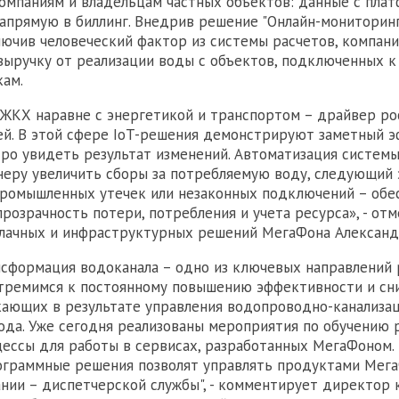
мпаниям и владельцам частных объектов: данные с пла
апрямую в биллинг. Внедрив решение "Онлайн-мониторинг
ючив человеческий фактор из системы расчетов, компани
выручку от реализации воды с объектов, подключенных к
кам.
ЖКХ наравне с энергетикой и транспортом – драйвер ро
й. В этой сфере IoT-решения демонстрируют заметный э
ро увидеть результат изменений. Автоматизация системы
неру увеличить сборы за потребляемую воду, следующий 
ромышленных утечек или незаконных подключений – обе
розрачность потери, потребления и учета ресурса», - от
лачных и инфраструктурных решений МегаФона Александ
сформация водоканала – одно из ключевых направлений
стремимся к постоянному повышению эффективности и с
кающих в результате управления водопроводно-канализа
ода. Уже сегодня реализованы мероприятия по обучению 
ессы для работы в сервисах, разработанных МегаФоном.
рограммные решения позволят управлять продуктами Мег
нии – диспетчерской службы", - комментирует директор 