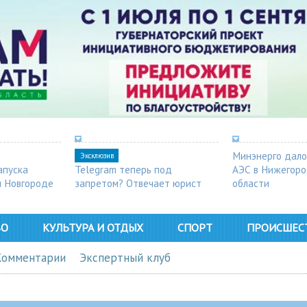
Минэнерго дало
Эксклюзив
апуска
Telegram теперь под
АЭС в Нижегор
м Новгороде
запретом? Отвечает юрист
области
ВО
КУЛЬТУРА И ОТДЫХ
СПОРТ
ПРОИСШЕС
Комментарии
Экспертный клуб