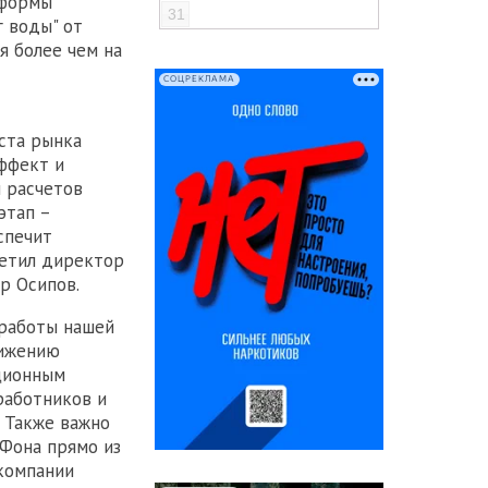
тформы
31
 воды" от
я более чем на
СОЦРЕКЛАМА
ста рынка
ффект и
 расчетов
этап –
спечит
метил директор
р Осипов.
 работы нашей
нижению
ционным
работников и
 Также важно
аФона прямо из
компании