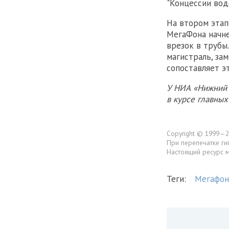
"Концессии вод
На втором этап
МегаФона начне
врезок в трубы
магистраль, за
сопоставляет э
У НИА «Нижний 
в курсе главны
Copyright © 1999—2
При перепечатке ги
Настоящий ресурс 
Теги:
Мегафон