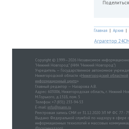
Поделиться
Главная
|
Архив
|
Аграгетор 24С
Copyright © 1999—2026 Независимое информационно
"Нижний Новгород" (НИА "Нижний Новгород")
Учредитель — Государственное автономное учрежд
Нижегородской области «
Нижегородский областной
информационный центр
»
Главный редактор — Назарова А.В.
Адрес: 603006, Нижегородская область, г. Нижний Нов
М.Горького, д.151Б, пом. 5
Телефон: +7 (831) 233-94-53
E-mail:
info@niann.ru
Реестровая запись СМИ от 31.12.2020 ЭЛ № ФС 77 - 7
Выдано Федеральной службой по надзору в сфере с
информационных технологий и массовых коммуника
(Роскомнадзор).