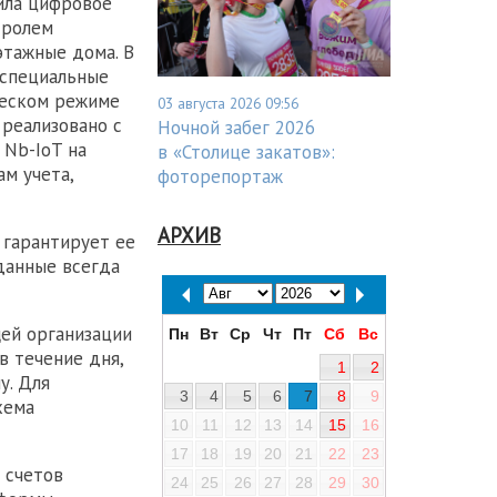
ила цифровое
тролем
этажные дома. В
 специальные
ческом режиме
03 августа 2026 09:56
реализовано c
Ночной забег 2026
 Nb-IoT на
в «Столице закатов»:
ам учета,
фоторепортаж
АРХИВ
 гарантирует ее
 данные всегда
ей организации
Пн
Вт
Ср
Чт
Пт
Сб
Вс
в течение дня,
1
2
у. Для
3
4
5
6
7
8
9
хема
10
11
12
13
14
15
16
17
18
19
20
21
22
23
 счетов
24
25
26
27
28
29
30