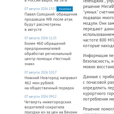
Геленджик", уп
решение МегаФо
07 августа 2026 13:57
Эксклюзив
"умных" счетчи
Павел Солодкий: обращения
подвалах много
продавцов WB после атак
модули. Они за
будут рассмотрены
передают данны
в августе
использованием
07 августа 2026 11:25
частоте 800 МГ
Более 460 обращений
которые находя
предпринимателей
обработал региональный
Информация пер
центр помощи «Честный
безопасность, 
знак»
можно восстано
07 августа 2026 10:17
Данные с прибо
Нижний Новгород направит
с почасовой ра
462 млн рублей
определить пер
на общественный порядок
курортного гор
07 августа 2026 09:12
потребления ме
Четверть нижегородских
водителей сократила
Решение помогл
поездки из-за цен на бензин