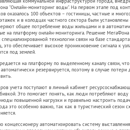
равляющая коммунальной инфраструктурой города, внедр
на "Онлайн-мониторинг воды". На первом этапе под кон
ков оказалось 100 объектов – гостиницы, частные и много
этажек и в колодцах частного сектора были установлены
меряют общее потребление воды жильцами и в автомати
е на платформу онлайн-мониторинга. Решение МегаФона 
 специализированной технологии связи на базе стандарта
ц, это обеспечивает высокое проникновение сигнала к узл
тся под землей.
едается на платформу по выделенному каналу связи, что
и автоматически резервируется, поэтому в случае потери
вить.
ров учета поступают в личный кабинет ресурсоснабжающ
збивкой. Это помогает понять, как люди потребляют воду 
иоды повышенной нагрузки и правильно настроить подач
ода это особенно важно, так как в туристический сезон с
няется.
о концессионеру автоматизировать систему выставления