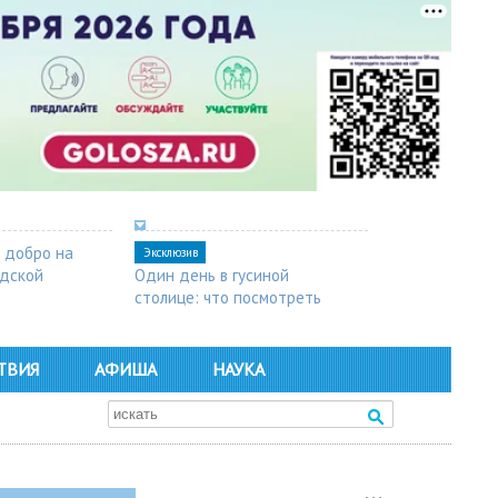
 добро на
Эксклюзив
одской
Один день в гусиной
столице: что посмотреть
в Арзамасе
ТВИЯ
АФИША
НАУКА