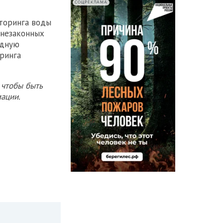
СОЦРЕКЛАМА
иторинга воды
 незаконных
одную
оринга
 чтобы быть
ации.