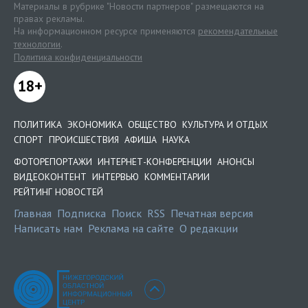
Материалы в рубрике "Новости партнеров" размещаются на
правах рекламы.
На информационном ресурсе применяются
рекомендательные
технологии
.
Политика конфиденциальности
18+
ПОЛИТИКА
ЭКОНОМИКА
ОБЩЕСТВО
КУЛЬТУРА И ОТДЫХ
СПОРТ
ПРОИСШЕСТВИЯ
АФИША
НАУКА
ФОТОРЕПОРТАЖИ
ИНТЕРНЕТ-КОНФЕРЕНЦИИ
АНОНСЫ
ВИДЕОКОНТЕНТ
ИНТЕРВЬЮ
КОММЕНТАРИИ
РЕЙТИНГ НОВОСТЕЙ
Главная
Подписка
Поиск
RSS
Печатная версия
Написать нам
Реклама на сайте
О редакции