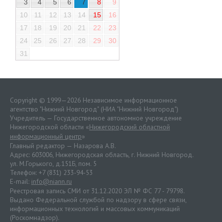
3
4
5
6
7
8
9
10
11
12
13
14
15
16
17
18
19
20
21
22
23
24
25
26
27
28
29
30
31
Copyright © 1999—2026 Независимое информационное
агентство "Нижний Новгород" (НИА "Нижний Новгород")
Учредитель — Государственное автономное учреждение
Нижегородской области «
Нижегородский областной
информационный центр
»
Главный редактор — Назарова А.В.
Адрес: 603006, Нижегородская область, г. Нижний Новгород.
ул. М.Горького, д.151Б, пом. 5
Телефон: +7 (831) 233-94-53
E-mail:
info@niann.ru
Реестровая запись СМИ от 31.12.2020 ЭЛ № ФС 77 - 79798.
Выдано Федеральной службой по надзору в сфере связи,
информационных технологий и массовых коммуникаций
(Роскомнадзор).