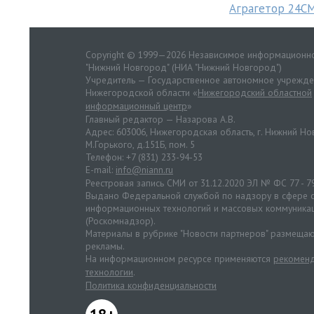
Аграгетор 24С
Copyright © 1999—2026 Независимое информационно
"Нижний Новгород" (НИА "Нижний Новгород")
Учредитель — Государственное автономное учрежд
Нижегородской области «
Нижегородский областной
информационный центр
»
Главный редактор — Назарова А.В.
Адрес: 603006, Нижегородская область, г. Нижний Нов
М.Горького, д.151Б, пом. 5
Телефон: +7 (831) 233-94-53
E-mail:
info@niann.ru
Реестровая запись СМИ от 31.12.2020 ЭЛ № ФС 77 - 7
Выдано Федеральной службой по надзору в сфере с
информационных технологий и массовых коммуника
(Роскомнадзор).
Материалы в рубрике "Новости партнеров" размещаю
рекламы.
На информационном ресурсе применяются
рекоменд
технологии
.
Политика конфиденциальности