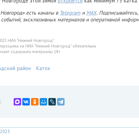
м Новгороде этой зимой
откроется
как минимум 73 катка.
Новгород» есть каналы в
Telegram
и
MAX
. Подписывайтесь,
х событий, эксклюзивных материалов и оперативной информ
025 НИА "Нижний Новгород".
перссылка на НИА "Нижний Новгород" обязательна.
может содержать материалы 18+
одский район
Каток
:
2023