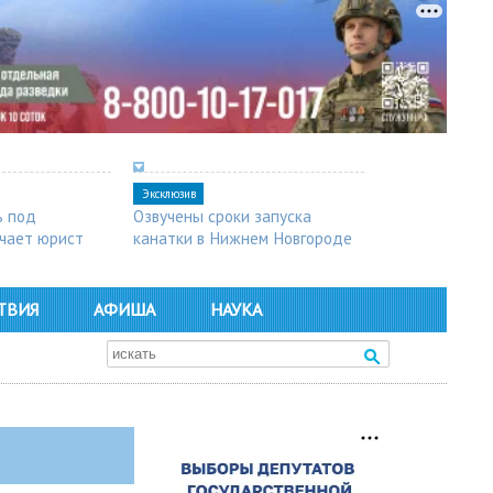
Эксклюзив
ь под
Озвучены сроки запуска
чает юрист
канатки в Нижнем Новгороде
ТВИЯ
АФИША
НАУКА