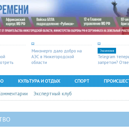
Минэнерго дало добро на
Эксклюзив
ной
АЭС в Нижегородской
Telegram тепер
мотреть
области
запретом? Отве
ВО
КУЛЬТУРА И ОТДЫХ
СПОРТ
ПРОИСШЕС
Комментарии
Экспертный клуб
ТВО