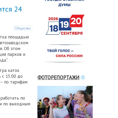
ится 24
Общество
атка площадью
 Автозаводском
я. Об этом
ция парков и
да".
тра каток
 с 15:00 до
ФОТОРЕПОРТАЖИ
 – по тарифам
 работать по
0 и по выходным