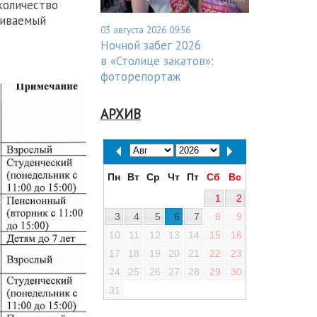
количество
ливаемый
03 августа 2026 09:56
Ночной забег 2026
в «Столице закатов»:
фоторепортаж
АРХИВ
Пн
Вт
Ср
Чт
Пт
Сб
Вс
1
2
3
4
5
6
7
8
9
10
11
12
13
14
15
16
17
18
19
20
21
22
23
24
25
26
27
28
29
30
31