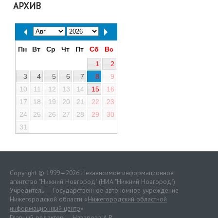
АРХИВ
Пн
Вт
Ср
Чт
Пт
Сб
Вс
1
2
3
4
5
6
7
8
9
10
11
12
13
14
15
16
17
18
19
20
21
22
23
24
25
26
27
28
29
30
31
Copyright © 1999—2026 Независимое информационное
агентство "Нижний Новгород" (НИА "Нижний Новгород")
Учредитель — Государственное автономное учреждение
Нижегородской области «
Нижегородский областной
информационный центр
»
Главный редактор — Назарова А.В.