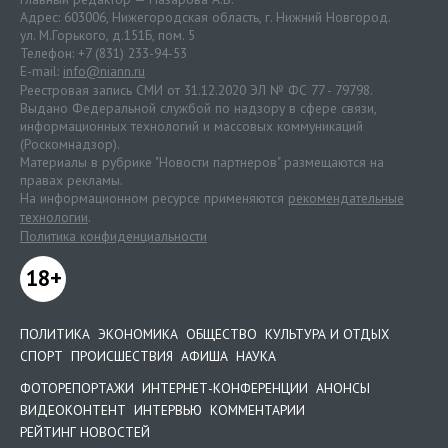
Адрес: 603006, Нижегородская область, г. Нижний Новгород.
ул. М.Горького, д.151Б, пом. 5
Телефон: +7 (831) 233-94-53
E-mail:
info@niann.ru
Реестровая запись СМИ от 31.12.2020 ЭЛ № ФС 77 - 79798.
Выдано Федеральной службой по надзору в сфере связи,
информационных технологий и массовых коммуникаций
(Роскомнадзор).
Материалы в рубрике "Новости партнеров" размещаются на
правах рекламы.
На информационном ресурсе применяются
рекомендательные
технологии
.
Политика конфиденциальности
18+
ПОЛИТИКА
ЭКОНОМИКА
ОБЩЕСТВО
КУЛЬТУРА И ОТДЫХ
СПОРТ
ПРОИСШЕСТВИЯ
АФИША
НАУКА
ФОТОРЕПОРТАЖИ
ИНТЕРНЕТ-КОНФЕРЕНЦИИ
АНОНСЫ
ВИДЕОКОНТЕНТ
ИНТЕРВЬЮ
КОММЕНТАРИИ
РЕЙТИНГ НОВОСТЕЙ