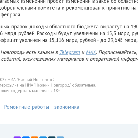
агаемых изменений проект изменений в закон об област
добрен членами комитета и рекомендован к принятию на
 февраля.
нных правок доходы областного бюджета вырастут на 190
66 млрд рублей. Расходы будут увеличены на 15,3 млрд ру
ефицит увеличен на 15,116 млрд рублей - до 29,645 млрд.
Новгород» есть каналы в
Telegram
и
MAX
. Подписывайтесь,
х событий, эксклюзивных материалов и оперативной информ
025 НИА "Нижний Новгород".
перссылка на НИА "Нижний Новгород" обязательна.
может содержать материалы 18+
Ремонтные работы
экономика