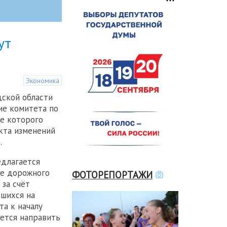
ут
Экономика
ской области
ие комитета по
де которого
кта изменений
.
едлагается
ие дорожного
ФОТОРЕПОРТАЖИ
 за счёт
вшихся на
та к началу
уется направить