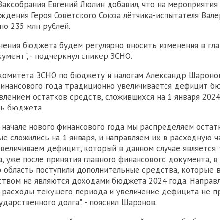
аксобрания Евгений Люлин добавил, что на мероприятия 
ождения Героя Советского Союза лётчика-испытателя Вале
но 235 млн рублей.
нения бюджета будем регулярно вносить изменения в гл
умент", - подчеркнул спикер ЗСНО.
омитета ЗСНО по бюджету и налогам Александр Шаронов 
финансового года традиционно увеличивается дефицит бю
авлением остатков средств, сложившихся на 1 января 2024 
ть бюджета.
 начале нового финансового года мы распределяем оста
ые сложились на 1 января, и направляем их в расходную ч
величиваем дефицит, который в данном случае является 
а, уже после принятия главного финансового документа, в
область поступили дополнительные средства, которые в
ством не являются доходами бюджета 2024 года. Направ
 расходы текущего периода и увеличение дефицита не п
ударственного долга", - пояснил Шаронов.