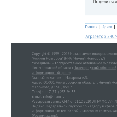
Поделиться
Главная
|
Архив
|
Аграгетор 24С
Copyright © 1999—2026 Независимое информационно
"Нижний Новгород" (НИА "Нижний Новгород")
Учредитель — Государственное автономное учрежд
Нижегородской области «
Нижегородский областной
информационный центр
»
Главный редактор — Назарова А.В.
Адрес: 603006, Нижегородская область, г. Нижний Нов
М.Горького, д.151Б, пом. 5
Телефон: +7 (831) 233-94-53
E-mail:
info@niann.ru
Реестровая запись СМИ от 31.12.2020 ЭЛ № ФС 77 - 7
Выдано Федеральной службой по надзору в сфере с
информационных технологий и массовых коммуника
(Роскомнадзор).