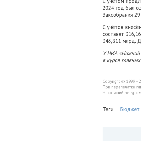
С учётом предл
2024 год был о
Заксобрания 29
С учётов внесё
составят 316,1
345,811 млрд. Д
У НИА «Нижний 
в курсе главны
Copyright © 1999—2
При перепечатке ги
Настоящий ресурс 
Теги:
Бюджет