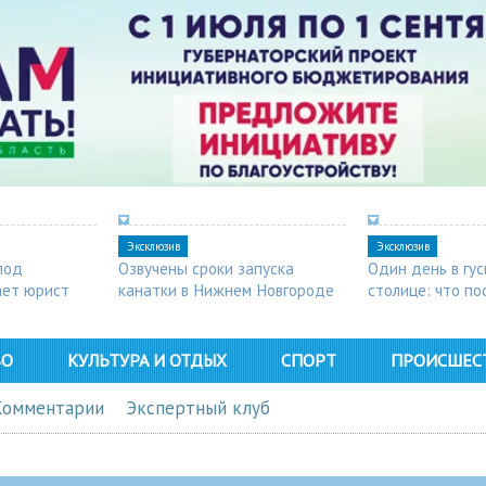
Эксклюзив
Эксклюзив
под
Озвучены сроки запуска
Один день в гу
ает юрист
канатки в Нижнем Новгороде
столице: что п
в Арзамасе
ВО
КУЛЬТУРА И ОТДЫХ
СПОРТ
ПРОИСШЕС
Комментарии
Экспертный клуб