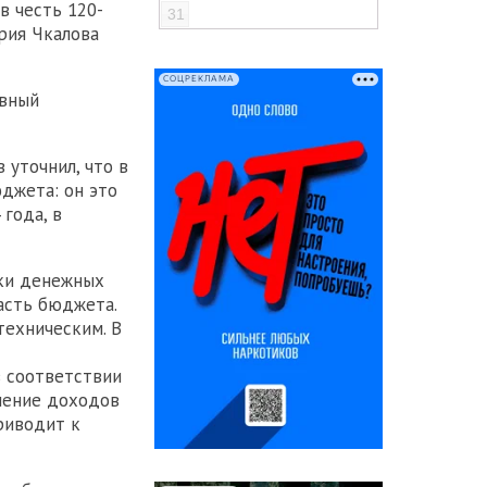
в честь 120-
31
рия Чкалова
СОЦРЕКЛАМА
авный
уточнил, что в
джета: он это
года, в
тки денежных
асть бюджета.
техническим. В
 соответствии
ление доходов
риводит к