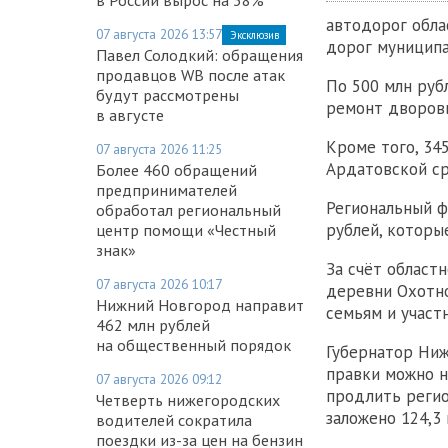
автодорог обла
07 августа 2026 13:57
Эксклюзив
дорог муниципа
Павел Солодкий: обращения
продавцов WB после атак
По 500 млн руб
будут рассмотрены
ремонт дворов
в августе
Кроме того, 34
07 августа 2026 11:25
Ардатовской ср
Более 460 обращений
предпринимателей
Региональный ф
обработал региональный
рублей, котор
центр помощи «Честный
знак»
За счёт област
07 августа 2026 10:17
деревни Охотно
Нижний Новгород направит
семьям и участ
462 млн рублей
на общественный порядок
Губернатор Ниж
правки можно н
07 августа 2026 09:12
продлить регио
Четверть нижегородских
заложено 124,3 
водителей сократила
поездки из-за цен на бензин