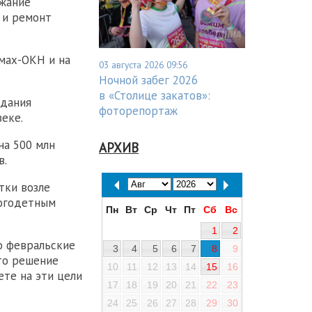
ржание
 и ремонт
мах-ОКН и на
03 августа 2026 09:56
Ночной забег 2026
в «Столице закатов»:
здания
фоторепортаж
еке.
на 500 млн
АРХИВ
в.
тки возле
ногодетным
Пн
Вт
Ср
Чт
Пт
Сб
Вс
1
2
о февральские
3
4
5
6
7
8
9
то решение
10
11
12
13
14
15
16
ете на эти цели
17
18
19
20
21
22
23
24
25
26
27
28
29
30