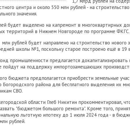
1,7 млрд рублей на соде
стного центра и около 550 млн рублей - на строительство
льного значения.
лей будет выделено на капремонт в многоквартирных до
ых территорий в Нижнем Новгороде по программе ФКГС.
5 млн рублей будет направлено на строительство нового 
едней школы №1, поскольку старое построено ещё в 19 в
онд промышленности предлагается докапитализировать 
ые пойдут на поддержку импортозамещающих производст
ного бюджета предполагается приобрести земельные учас
 Богородского района для бесплатного выделения их м
никам СВО.
егородской области Глеб Никитин прокомментировал, чт
азвать "бюджетом большого ремонта". Кроме того, приня
нальную льготную ипотеку до 1 июля 2024 года - в бюдж
млн рублей.