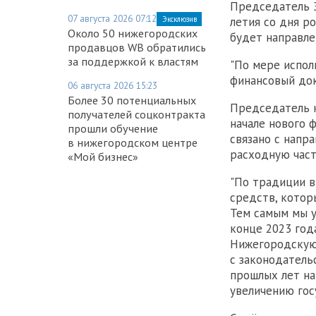
Председатель З
07 августа 2026 07:12
летия со дня р
Эксклюзив
Около 50 нижегородских
будет направле
продавцов WB обратились
за поддержкой к властям
"По мере испол
финансовый док
06 августа 2026 15:23
Более 30 потенциальных
Председатель к
получателей соцконтракта
начале нового 
прошли обучение
связано с напр
в нижегородском центре
расходную час
«Мой бизнес»
"По традиции в
средств, котор
Тем самым мы у
конце 2023 год
Нижегородскую 
с законодатель
прошлых лет на
увеличению гос