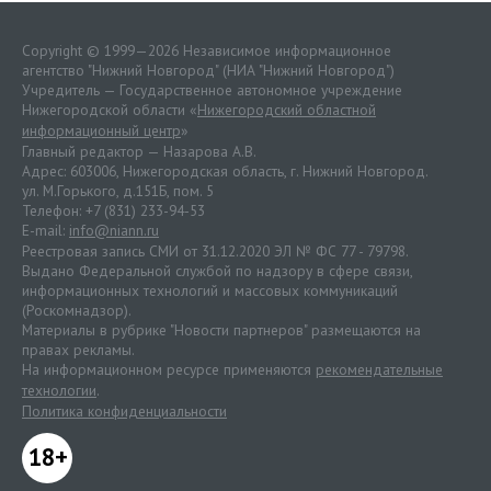
Copyright © 1999—2026 Независимое информационное
агентство "Нижний Новгород" (НИА "Нижний Новгород")
Учредитель — Государственное автономное учреждение
Нижегородской области «
Нижегородский областной
информационный центр
»
Главный редактор — Назарова А.В.
Адрес: 603006, Нижегородская область, г. Нижний Новгород.
ул. М.Горького, д.151Б, пом. 5
Телефон: +7 (831) 233-94-53
E-mail:
info@niann.ru
Реестровая запись СМИ от 31.12.2020 ЭЛ № ФС 77 - 79798.
Выдано Федеральной службой по надзору в сфере связи,
информационных технологий и массовых коммуникаций
(Роскомнадзор).
Материалы в рубрике "Новости партнеров" размещаются на
правах рекламы.
На информационном ресурсе применяются
рекомендательные
технологии
.
Политика конфиденциальности
18+