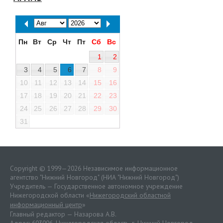
Пн
Вт
Ср
Чт
Пт
Сб
Вс
1
2
3
4
5
6
7
8
9
10
11
12
13
14
15
16
17
18
19
20
21
22
23
24
25
26
27
28
29
30
31
Copyright © 1999—2026 Независимое информационное
агентство "Нижний Новгород" (НИА "Нижний Новгород")
Учредитель — Государственное автономное учреждение
Нижегородской области «
Нижегородский областной
информационный центр
»
Главный редактор — Назарова А.В.
Адрес: 603006, Нижегородская область, г. Нижний Новгород.