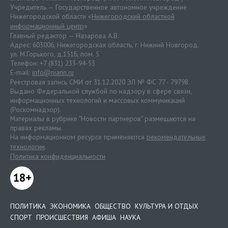
Учредитель — Государственное автономное учреждение
Нижегородской области «
Нижегородский областной
информационный центр
»
Главный редактор — Назарова А.В.
Адрес: 603006, Нижегородская область, г. Нижний Новгород.
ул. М.Горького, д.151Б, пом. 5
Телефон: +7 (831) 233-94-53
E-mail:
info@niann.ru
Реестровая запись СМИ от 31.12.2020 ЭЛ № ФС 77 - 79798.
Выдано Федеральной службой по надзору в сфере связи,
информационных технологий и массовых коммуникаций
(Роскомнадзор).
Материалы в рубрике "Новости партнеров" размещаются на
правах рекламы.
На информационном ресурсе применяются
рекомендательные
технологии
.
Политика конфиденциальности
18+
ПОЛИТИКА
ЭКОНОМИКА
ОБЩЕСТВО
КУЛЬТУРА И ОТДЫХ
СПОРТ
ПРОИСШЕСТВИЯ
АФИША
НАУКА