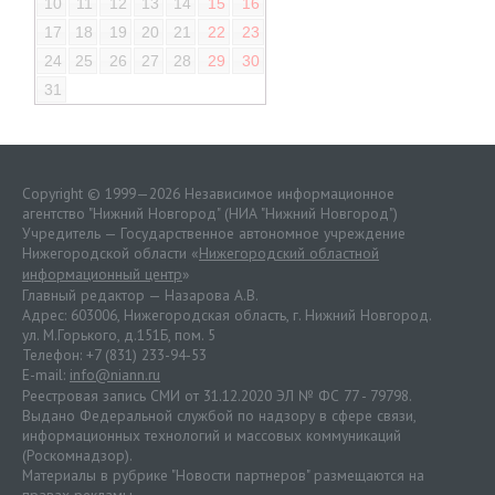
10
11
12
13
14
15
16
17
18
19
20
21
22
23
24
25
26
27
28
29
30
31
Copyright © 1999—2026 Независимое информационное
агентство "Нижний Новгород" (НИА "Нижний Новгород")
Учредитель — Государственное автономное учреждение
Нижегородской области «
Нижегородский областной
информационный центр
»
Главный редактор — Назарова А.В.
Адрес: 603006, Нижегородская область, г. Нижний Новгород.
ул. М.Горького, д.151Б, пом. 5
Телефон: +7 (831) 233-94-53
E-mail:
info@niann.ru
Реестровая запись СМИ от 31.12.2020 ЭЛ № ФС 77 - 79798.
Выдано Федеральной службой по надзору в сфере связи,
информационных технологий и массовых коммуникаций
(Роскомнадзор).
Материалы в рубрике "Новости партнеров" размещаются на