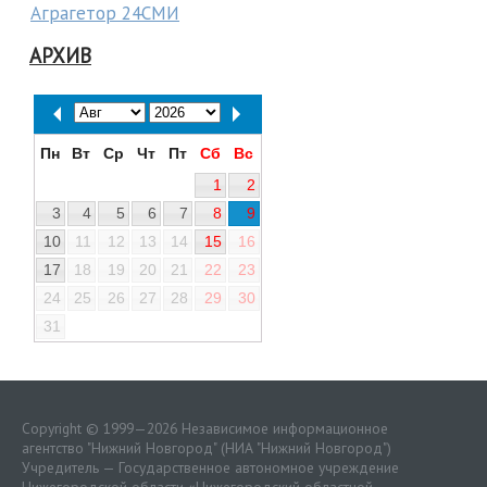
Аграгетор 24СМИ
АРХИВ
Пн
Вт
Ср
Чт
Пт
Сб
Вс
1
2
3
4
5
6
7
8
9
10
11
12
13
14
15
16
17
18
19
20
21
22
23
24
25
26
27
28
29
30
31
Copyright © 1999—2026 Независимое информационное
агентство "Нижний Новгород" (НИА "Нижний Новгород")
Учредитель — Государственное автономное учреждение