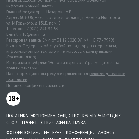
Нижегородской области «
Нижегородский областной
информационный центр
»
Главный редактор — Назарова А.В.
Адрес: 603006, Нижегородская область, г. Нижний Новгород.
ул. М.Горького, д.151Б, пом. 5
Телефон: +7 (831) 233-94-53
E-mail:
info@niann.ru
Реестровая запись СМИ от 31.12.2020 ЭЛ № ФС 77 - 79798.
Выдано Федеральной службой по надзору в сфере связи,
информационных технологий и массовых коммуникаций
(Роскомнадзор).
Материалы в рубрике "Новости партнеров" размещаются на
правах рекламы.
На информационном ресурсе применяются
рекомендательные
технологии
.
Политика конфиденциальности
18+
ПОЛИТИКА
ЭКОНОМИКА
ОБЩЕСТВО
КУЛЬТУРА И ОТДЫХ
СПОРТ
ПРОИСШЕСТВИЯ
АФИША
НАУКА
ФОТОРЕПОРТАЖИ
ИНТЕРНЕТ-КОНФЕРЕНЦИИ
АНОНСЫ