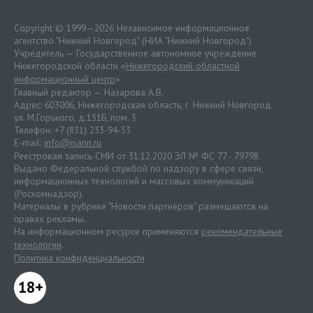
Copyright © 1999—2026 Независимое информационное
агентство "Нижний Новгород" (НИА "Нижний Новгород")
Учредитель — Государственное автономное учреждение
Нижегородской области «
Нижегородский областной
информационный центр
»
Главный редактор — Назарова А.В.
Адрес: 603006, Нижегородская область, г. Нижний Новгород.
ул. М.Горького, д.151Б, пом. 5
Телефон: +7 (831) 233-94-53
E-mail:
info@niann.ru
Реестровая запись СМИ от 31.12.2020 ЭЛ № ФС 77 - 79798.
Выдано Федеральной службой по надзору в сфере связи,
информационных технологий и массовых коммуникаций
(Роскомнадзор).
Материалы в рубрике "Новости партнеров" размещаются на
правах рекламы.
На информационном ресурсе применяются
рекомендательные
технологии
.
Политика конфиденциальности
18+