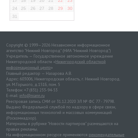
17
18
19
20
21
22
23
24
25
26
27
28
29
30
31
Copyright © 1999—2026 Независимое информационное
агентство "Нижний Новгород" (НИА "Нижний Новгород")
Учредитель — Государственное автономное учреждение
Нижегородской области «
Нижегородский областной
информационный центр
»
Главный редактор — Назарова А.В.
Адрес: 603006, Нижегородская область, г. Нижний Новгород.
ул. М.Горького, д.151Б, пом. 5
Телефон: +7 (831) 233-94-53
E-mail:
info@niann.ru
Реестровая запись СМИ от 31.12.2020 ЭЛ № ФС 77 - 79798.
Выдано Федеральной службой по надзору в сфере связи,
информационных технологий и массовых коммуникаций
(Роскомнадзор).
Материалы в рубрике "Новости партнеров" размещаются на
правах рекламы.
На информационном ресурсе применяются
рекомендательные