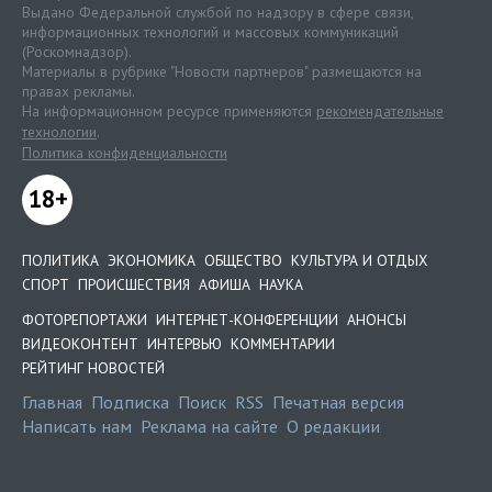
Выдано Федеральной службой по надзору в сфере связи,
информационных технологий и массовых коммуникаций
(Роскомнадзор).
Материалы в рубрике "Новости партнеров" размещаются на
правах рекламы.
На информационном ресурсе применяются
рекомендательные
технологии
.
Политика конфиденциальности
18+
ПОЛИТИКА
ЭКОНОМИКА
ОБЩЕСТВО
КУЛЬТУРА И ОТДЫХ
СПОРТ
ПРОИСШЕСТВИЯ
АФИША
НАУКА
ФОТОРЕПОРТАЖИ
ИНТЕРНЕТ-КОНФЕРЕНЦИИ
АНОНСЫ
ВИДЕОКОНТЕНТ
ИНТЕРВЬЮ
КОММЕНТАРИИ
РЕЙТИНГ НОВОСТЕЙ
Главная
Подписка
Поиск
RSS
Печатная версия
Написать нам
Реклама на сайте
О редакции