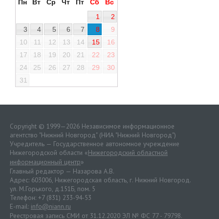
Пн
Вт
Ср
Чт
Пт
Сб
Вс
1
2
3
4
5
6
7
8
9
10
11
12
13
14
15
16
17
18
19
20
21
22
23
24
25
26
27
28
29
30
31
Copyright © 1999—2026 Независимое информационное
агентство "Нижний Новгород" (НИА "Нижний Новгород")
Учредитель — Государственное автономное учреждение
Нижегородской области «
Нижегородский областной
информационный центр
»
Главный редактор — Назарова А.В.
Адрес: 603006, Нижегородская область, г. Нижний Новгород.
ул. М.Горького, д.151Б, пом. 5
Телефон: +7 (831) 233-94-53
E-mail:
info@niann.ru
Реестровая запись СМИ от 31.12.2020 ЭЛ № ФС 77 - 79798.