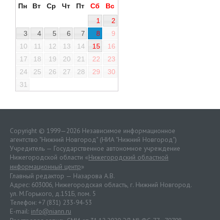
Пн
Вт
Ср
Чт
Пт
Сб
Вс
1
2
3
4
5
6
7
8
9
10
11
12
13
14
15
16
17
18
19
20
21
22
23
24
25
26
27
28
29
30
31
Copyright © 1999—2026 Независимое информационное
агентство "Нижний Новгород" (НИА "Нижний Новгород")
Учредитель — Государственное автономное учреждение
Нижегородской области «
Нижегородский областной
информационный центр
»
Главный редактор — Назарова А.В.
Адрес: 603006, Нижегородская область, г. Нижний Новгород.
ул. М.Горького, д.151Б, пом. 5
Телефон: +7 (831) 233-94-53
E-mail:
info@niann.ru