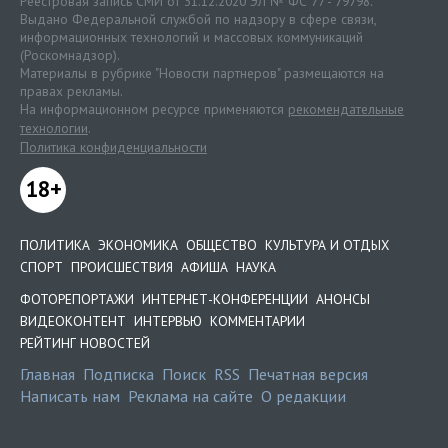
Реестровая запись СМИ от 31.12.2020 ЭЛ № ФС 77 - 79798.
Выдано Федеральной службой по надзору в сфере связи,
информационных технологий и массовых коммуникаций
(Роскомнадзор).
Материалы в рубрике "Новости партнеров" размещаются на
правах рекламы.
На информационном ресурсе применяются
рекомендательные
технологии
.
Политика конфиденциальности
18+
ПОЛИТИКА
ЭКОНОМИКА
ОБЩЕСТВО
КУЛЬТУРА И ОТДЫХ
СПОРТ
ПРОИСШЕСТВИЯ
АФИША
НАУКА
ФОТОРЕПОРТАЖИ
ИНТЕРНЕТ-КОНФЕРЕНЦИИ
АНОНСЫ
ВИДЕОКОНТЕНТ
ИНТЕРВЬЮ
КОММЕНТАРИИ
РЕЙТИНГ НОВОСТЕЙ
Главная
Подписка
Поиск
RSS
Печатная версия
Написать нам
Реклама на сайте
О редакции