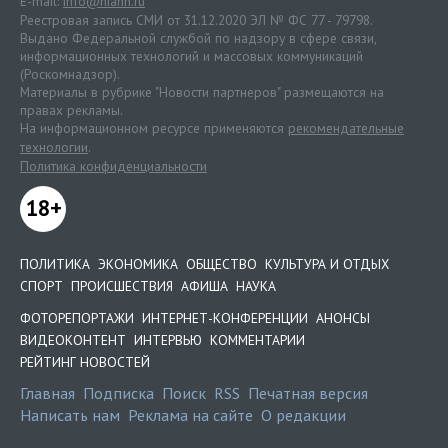
E-mail:
info@niann.ru
Реестровая запись СМИ от 31.12.2020 ЭЛ № ФС 77 - 79798.
Выдано Федеральной службой по надзору в сфере связи,
информационных технологий и массовых коммуникаций
(Роскомнадзор).
Материалы в рубрике "Новости партнеров" размещаются на
правах рекламы.
На информационном ресурсе применяются
рекомендательные
технологии
.
Политика конфиденциальности
18+
ПОЛИТИКА
ЭКОНОМИКА
ОБЩЕСТВО
КУЛЬТУРА И ОТДЫХ
СПОРТ
ПРОИСШЕСТВИЯ
АФИША
НАУКА
ФОТОРЕПОРТАЖИ
ИНТЕРНЕТ-КОНФЕРЕНЦИИ
АНОНСЫ
ВИДЕОКОНТЕНТ
ИНТЕРВЬЮ
КОММЕНТАРИИ
РЕЙТИНГ НОВОСТЕЙ
Главная
Подписка
Поиск
RSS
Печатная версия
Написать нам
Реклама на сайте
О редакции