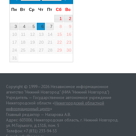
Пн
Вт
Ср
Чт
Пт
Сб
Вс
1
2
3
4
5
6
7
8
9
10
11
12
13
14
15
16
17
18
19
20
21
22
23
24
25
26
27
28
29
30
31
Copyright © 1999—2026 Независимое информационное
агентство "Нижний Новгород" (НИА "Нижний Новгород")
Учредитель — Государственное автономное учреждение
Нижегородской области «
Нижегородский областной
информационный центр
»
Главный редактор — Назарова А.В.
Адрес: 603006, Нижегородская область, г. Нижний Новгород.
ул. М.Горького, д.151Б, пом. 5
Телефон: +7 (831) 233-94-53