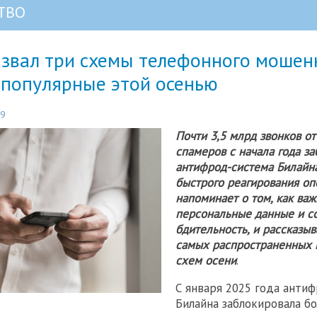
ТВО
азвал три схемы телефонного мошен
 популярные этой осенью
39
Почти 3,5 млрд звонков о
спамеров с начала года з
антифрод-система Билайна
быстрого реагирования оп
напоминает о том, как ва
персональные данные и с
бдительность, и рассказыв
самых распространенных
схем осени
.
С января 2025 года анти
Билайна заблокировала бо