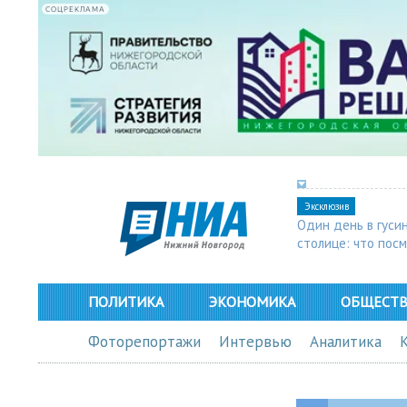
СОЦРЕКЛАМА
Эксклюзив
Один день в гуси
столице: что пос
в Арзамасе
ПОЛИТИКА
ЭКОНОМИКА
ОБЩЕСТ
Фоторепортажи
Интервью
Аналитика