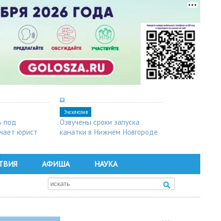
Эксклюзив
ь под
Озвучены сроки запуска
чает юрист
канатки в Нижнем Новгороде
ТВИЯ
АФИША
НАУКА