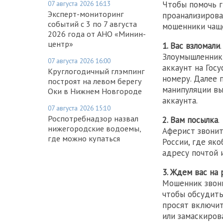
Чтобы помочь 
07 августа 2026 16:13
Эксперт-мониторинг
проанализирова
событий с 3 по 7 августа
мошенники чаще
2026 года от АНО «Минин-
центр»
1. Вас взломали
.
Злоумышленники
07 августа 2026 16:00
аккаунт на Госу
Круглогодичный глэмпинг
номеру. Далее 
построят на левом берегу
манипуляции вы
Оки в Нижнем Новгороде
аккаунта.
07 августа 2026 15:10
Роспотребнадзор назвал
2. Вам посылка
.
нижегородские водоемы,
Аферист звонит
где можно купаться
России, где як
адресу почтой 
3. Ждем вас на 
Мошенник звони
чтобы обсудить
просят включит
или замаскиров