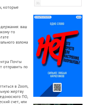
31
ы, которые
СОЦРЕКЛАМА
одержания: ваш
акому-то
ьтате
ального взлома
ентра Почты
ут отправить по
етиться в Zoom,
льную жертву
едоносного ПО,
ский счет, или