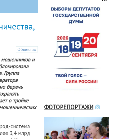
ничества,
Общество
т мошенников и
аблокировала
. Группа
ератора
жно беречь
охранять
ает о тройке
ФОТОРЕПОРТАЖИ
 мошеннических
фрод-система
лее 3,4 млрд