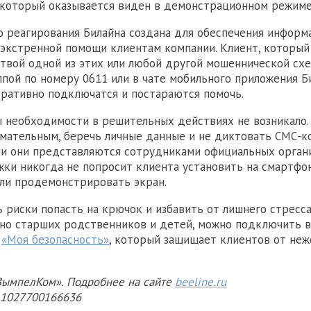
 который оказывается виден в демонстрационном режиме
о реагирования Билайна создана для обеспечения информ
 экстренной помощи клиентам компании. Клиент, который
ртвой одной из этих или любой другой мошеннической сх
уппой по номеру 0611 или в чате мобильного приложения Б
ративно подключатся и постараются помочь.
ы необходимости в решительных действиях не возникало.
мательным, беречь личные данные и не диктовать СМС-
ли они представляются сотрудниками официальных органи
ки никогда не попросит клиента установить на смартфо
ли продемонстрировать экран.
ь риски попасть на крючок и избавить от лишнего стресса
нно старших родственников и детей, можно подключить 
с
«Моя безопасность»
, который защищает клиентов от не
ымпелКом». Подробнее на сайте
beeline.ru
Н 1027700166636