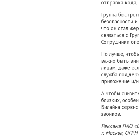
отправка кода,
Группа быстрог
безопасности и
что он стал же
связаться с Гр
Сотрудники опе
Но лучше, чтоб
важно быть вни
лицам, даже ес
служба поддерж
приложение и/и
А чтобы снизит
близких, особе
Билайна серви
звонков.
Реклама ПАО «В
г. Москва, ОГР