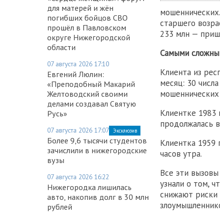
для матерей и жён
мошеннических
погибших бойцов СВО
старшего возра
прошёл в Павловском
233 млн — приш
округе Нижегородской
области
Самыми сложным
07 августа 2026 17:10
Клиента из рес
Евгений Люлин:
месяц: 30 числа
«Преподобный Макарий
мошеннических 
Желтоводский своими
делами создавал Святую
Клиентке 1983 
Русь»
продолжалась ве
07 августа 2026 17:07
Эксклюзив
Более 9,6 тысячи студентов
Клиентка 1959 
зачислили в нижегородские
часов утра.
вузы
Все эти вызовы
07 августа 2026 16:22
узнали о том, 
Нижегородка лишилась
снижают риски 
авто, накопив долг в 30 млн
злоумышленнико
рублей