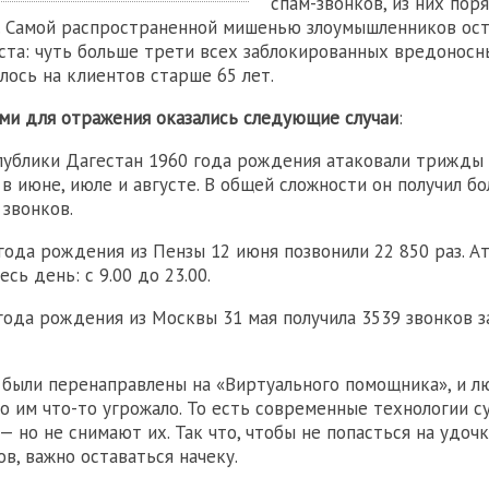
спам-звонков, из них пор
. Самой распространенной мишенью злоумышленников ос
ста: чуть больше трети всех заблокированных вредоносн
лось на клиентов старше 65 лет.
и для отражения оказались следующие случаи
:
публики Дагестан 1960 года рождения атаковали трижды 
 в июне, июле и августе. В общей сложности он получил бо
звонков.
года рождения из Пензы 12 июня позвонили 22 850 раз. А
сь день: с 9.00 до 23.00.
года рождения из Москвы 31 мая получила 3539 звонков за
 были перенаправлены на «Виртуального помощника», и л
что им что-то угрожало. То есть современные технологии 
— но не снимают их. Так что, чтобы не попасться на удочк
в, важно оставаться начеку.