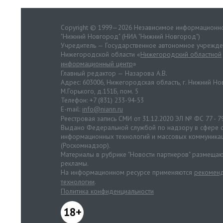
Copyright © 1999—2026 Независимое информационно
"Нижний Новгород" (НИА "Нижний Новгород")
Учредитель — Государственное автономное учрежд
Нижегородской области «
Нижегородский областной
информационный центр
»
Главный редактор — Назарова А.В.
Адрес: 603006, Нижегородская область, г. Нижний Нов
М.Горького, д.151Б, пом. 5
Телефон: +7 (831) 233-94-53
E-mail:
info@niann.ru
Реестровая запись СМИ от 31.12.2020 ЭЛ № ФС 77 - 7
Выдано Федеральной службой по надзору в сфере с
информационных технологий и массовых коммуника
(Роскомнадзор).
Материалы в рубрике "Новости партнеров" размещаю
рекламы.
На информационном ресурсе применяются
рекоменд
технологии
.
Политика конфиденциальности
18+