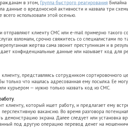
гражданам в этом,
Группа быстрого реагирования
Билайна
ла данные о вредоносной активности и назвала три схем
 всего использовали этой осенью.
 отправляют клиенту СМС или e-mail примерно такого с
слугах взломали, срочно свяжитесь со специалистами по т
перепуганная жертва сама звонит преступникам и в резул
дает конфиденциальные данные или называет код для ре
 клиенту, представляясь сотрудником сортировочного ц
обы только что нашлась адресованная ему посылка. Ее мог
или курьером — нужно только назвать код из СМС.
работу
.
т клиенту, который ищет работу, и предлагает ему встр
 перспективную вакансию. Во время разговора потенциа
ь демонстрацию экрана. Далее следует или установка вр
анный под другую операцию перевод денег на мошенниче