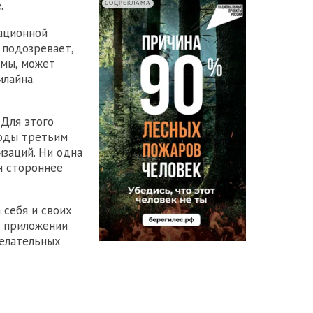
.
СОЦРЕКЛАМА
ационной
 подозревает,
емы, может
илайна.
 Для этого
коды третьим
заций. Ни одна
н стороннее
 себя и своих
в приложении
желательных