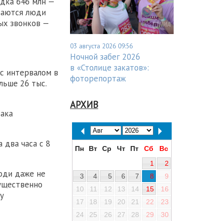
ядка 646 млн —
таются люди
ых звонков —
03 августа 2026 09:56
Ночной забег 2026
в «Столице закатов»:
с интервалом в
фоторепортаж
льше 26 тыс.
АРХИВ
така
 два часа с 8
Пн
Вт
Ср
Чт
Пт
Сб
Вс
1
2
юди даже не
3
4
5
6
7
8
9
существенно
10
11
12
13
14
15
16
у
17
18
19
20
21
22
23
24
25
26
27
28
29
30