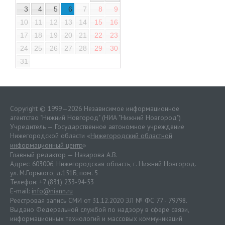
3
4
5
6
7
8
9
10
11
12
13
14
15
16
17
18
19
20
21
22
23
24
25
26
27
28
29
30
31
Copyright © 1999—2026 Независимое информационное
агентство "Нижний Новгород" (НИА "Нижний Новгород")
Учредитель — Государственное автономное учреждение
Нижегородской области «
Нижегородский областной
информационный центр
»
Главный редактор — Назарова А.В.
Адрес: 603006, Нижегородская область, г. Нижний Новгород.
ул. М.Горького, д.151Б, пом. 5
Телефон: +7 (831) 233-94-53
E-mail:
info@niann.ru
Реестровая запись СМИ от 31.12.2020 ЭЛ № ФС 77 - 79798.
Выдано Федеральной службой по надзору в сфере связи,
информационных технологий и массовых коммуникаций