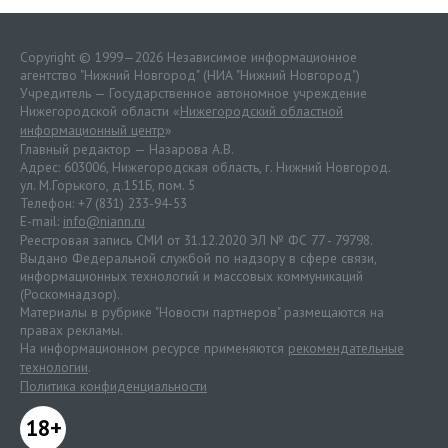
Copyright © 1999—2026 Независимое информационное
агентство "Нижний Новгород" (НИА "Нижний Новгород")
Учредитель — Государственное автономное учреждение
Нижегородской области «
Нижегородский областной
информационный центр
»
Главный редактор — Назарова А.В.
Адрес: 603006, Нижегородская область, г. Нижний Новгород.
ул. М.Горького, д.151Б, пом. 5
Телефон: +7 (831) 233-94-53
E-mail:
info@niann.ru
Реестровая запись СМИ от 31.12.2020 ЭЛ № ФС 77 - 79798.
Выдано Федеральной службой по надзору в сфере связи,
информационных технологий и массовых коммуникаций
(Роскомнадзор).
Материалы в рубрике "Новости партнеров" размещаются на
правах рекламы.
На информационном ресурсе применяются
рекомендательные
технологии
.
Политика конфиденциальности
18+