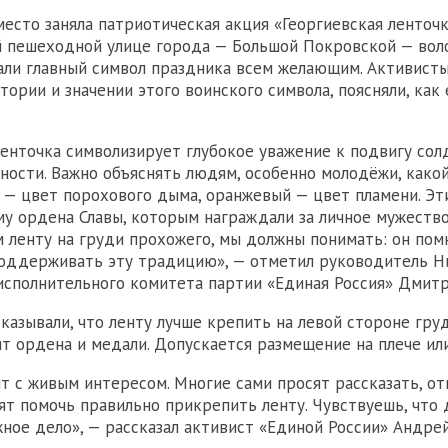
есто заняла патриотическая акция «Георгиевская ленточк
й пешеходной улице города — Большой Покровской — вол
али главный символ праздника всем желающим. Активисты
тории и значении этого воинского символа, поясняли, как
ленточка символизирует глубокое уважение к подвигу солд
ности. Важно объяснять людям, особенно молодёжи, какой
 — цвет порохового дыма, оранжевый — цвет пламени. Эт
у ордена Славы, которым награждали за личное мужество 
 ленту на груди прохожего, мы должны понимать: он помн
поддерживать эту традицию», — отметил руководитель Н
исполнительного комитета партии «Единая Россия» Дмит
казывали, что ленту лучше крепить на левой стороне груд
сят ордена и медали. Допускается размещение на плече ил
 с живым интересом. Многие сами просят рассказать, от
сят помочь правильно прикрепить ленту. Чувствуешь, что 
ное дело», — рассказал активист «Единой России» Андрей