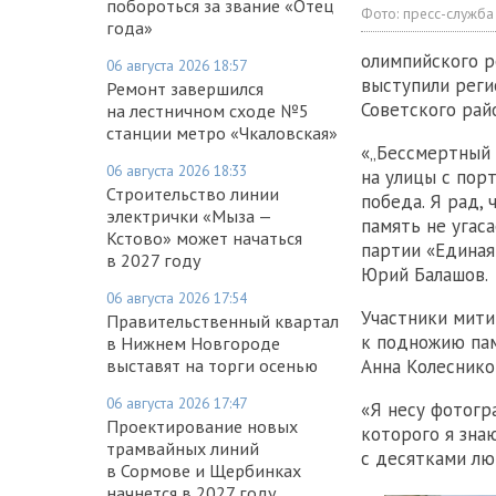
побороться за звание «Отец
Фото:
пресс-служба
года»
олимпийского р
06 августа 2026 18:57
выступили реги
Ремонт завершился
Советского рай
на лестничном сходе №5
станции метро «Чкаловская»
«„Бессмертный 
06 августа 2026 18:33
на улицы с пор
Строительство линии
победа. Я рад,
электрички «Мыза —
память не угас
Кстово» может начаться
партии «Единая
в 2027 году
Юрий Балашов.
06 августа 2026 17:54
Участники мити
Правительственный квартал
к подножию пам
в Нижнем Новгороде
выставят на торги осенью
Анна Колеснико
06 августа 2026 17:47
«Я несу фотогр
Проектирование новых
которого я зна
трамвайных линий
с десятками лю
в Сормове и Щербинках
начнется в 2027 году