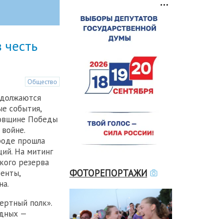
 честь
Общество
одолжаются
е события,
довщине Победы
 войне.
роде прошла
ций. На митинг
кого резерва
ФОТОРЕПОРТАЖИ
денты,
на.
ертный полк».
одных —