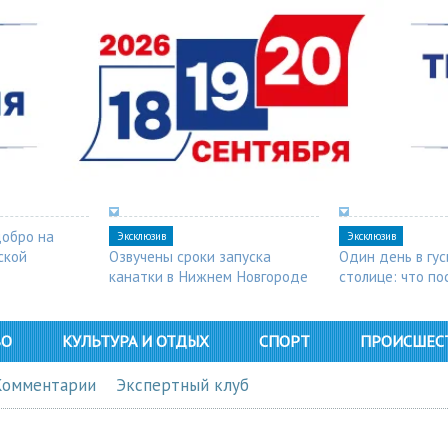
добро на
Эксклюзив
Эксклюзив
ской
Озвучены сроки запуска
Один день в гу
канатки в Нижнем Новгороде
столице: что п
в Арзамасе
ВО
КУЛЬТУРА И ОТДЫХ
СПОРТ
ПРОИСШЕС
Комментарии
Экспертный клуб