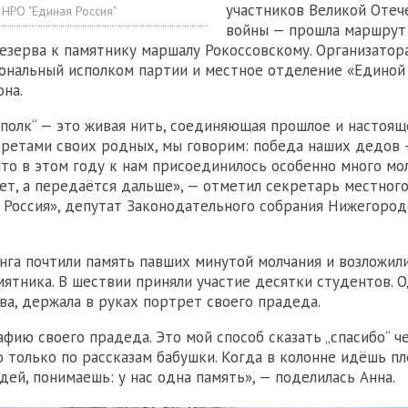
участников Великой Отеч
 НРО "Единая Россия"
войны — прошла маршрут
езерва к памятнику маршалу Рокоссовскому. Организатор
ональный исполком партии и местное отделение «Единой
она.
полк“ — это живая нить, соединяющая прошлое и настоящ
третами своих родных, мы говорим: победа наших дедов 
 что в этом году к нам присоединилось особенно много мо
ает, а передаётся дальше», — отметил секретарь местног
 Россия», депутат Законодательного собрания Нижегород
нга почтили память павших минутой молчания и возложил
ятника. В шествии приняли участие десятки студентов. Од
ва, держала в руках портрет своего прадеда.
афию своего прадеда. Это мой способ сказать „спасибо“ че
ю только по рассказам бабушки. Когда в колонне идёшь пл
дей, понимаешь: у нас одна память», — поделилась Анна.