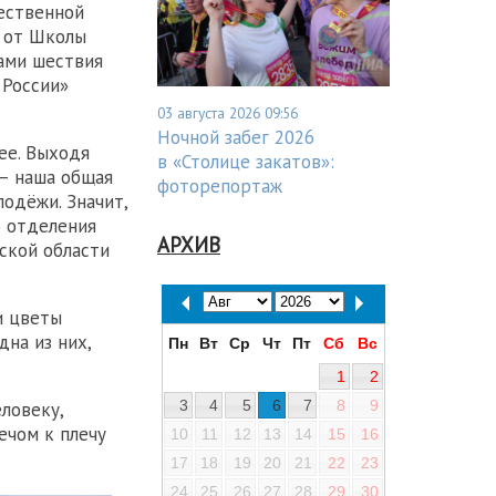
ественной
 от Школы
ами шествия
 России»
03 августа 2026 09:56
Ночной забег 2026
ее. Выходя
в «Столице закатов»:
— наша общая
фоторепортаж
лодёжи. Значит,
о отделения
АРХИВ
ской области
и цветы
на из них,
Пн
Вт
Ср
Чт
Пт
Сб
Вс
1
2
3
4
5
6
7
8
9
ловеку,
ечом к плечу
10
11
12
13
14
15
16
17
18
19
20
21
22
23
24
25
26
27
28
29
30