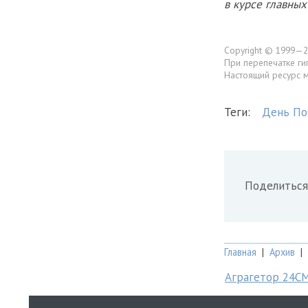
в курсе главны
Copyright © 1999—2
При перепечатке ги
Настоящий ресурс 
Теги:
День П
Поделиться
Главная
|
Архив
|
Аграгетор 24С