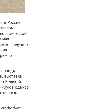
о в России,
имволом
 исторической
9 мая —
может получить
ания
ережно
и правды
и, выставки
 в Великой
рмируют единое
атриотизм
 чтобы быть