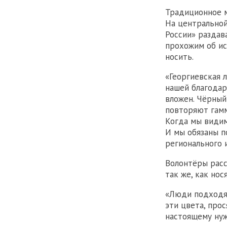
Традиционное м
На центрально
России» раздав
прохожим об ис
носить.
«Георгиевская 
нашей благодар
вложен. Чёрный
повторяют гамм
Когда мы видим
И мы обязаны 
регионального 
Волонтёры расс
так же, как но
«Люди подходят
эти цвета, про
настоящему нуж