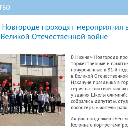
ТВО
 Новгороде проходят мероприятия в
 Великой Отечественной войне
В Нижнем Новгороде пр
торжественные и памятны
приуроченные к 81‑й го
в Великой Отечественной
Накануне праздника в го
серия патриотических ак
у здания Школы олимпийс
собрались депутаты, сту
волонтёры и жители райо
Акцию продолжил «Бессм
Колонна с портретами р