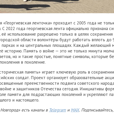
я «Георгиевская ленточка» проходит с 2005 года не тольк
м. С 2022 года георгиевская лента официально признана с
, её использование разрешено только в целях сохранения
городской области волонтёры будут работать вплоть до 
в парках и на центральных площадях. Каждый желающий 
 её историю. Память о войне — это не только минута молч
ветов, но и такие простые, понятные символы, которые б
поколения в поколение.
торическая память» играет ключевую роль в сохранени
сийских солдат. Проект организует образовательные акци
посвященные преемственности подвига советского народа
войне и защитников Отечества сегодня. Инициативы фо
оле памяти для подрастающих поколений и укрепляют п
шлого и настоящего.
Новгород» есть каналы в
Telegram
и
MAX
. Подписывайтесь,