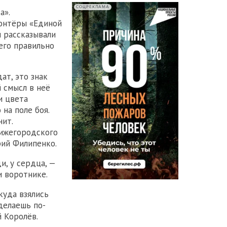
СОЦРЕКЛАМА
а».
онтёры «Единой
 рассказывали
 его правильно
ат, это знак
 смысл в неё
и цвета
на поле боя.
ит.
ижегородского
рий Филипенко.
и, у сердца, —
и воротнике.
куда взялись
делаешь по-
 Королёв.