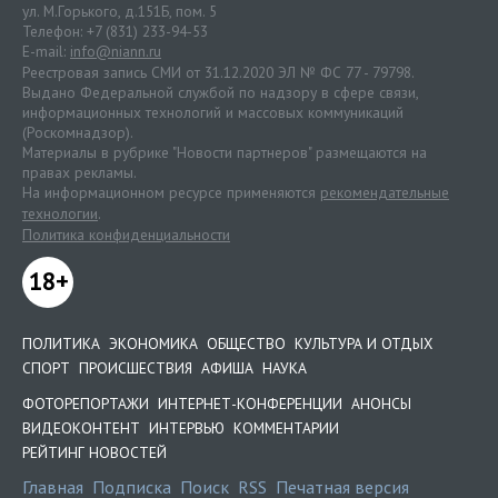
ул. М.Горького, д.151Б, пом. 5
Телефон: +7 (831) 233-94-53
E-mail:
info@niann.ru
Реестровая запись СМИ от 31.12.2020 ЭЛ № ФС 77 - 79798.
Выдано Федеральной службой по надзору в сфере связи,
информационных технологий и массовых коммуникаций
(Роскомнадзор).
Материалы в рубрике "Новости партнеров" размещаются на
правах рекламы.
На информационном ресурсе применяются
рекомендательные
технологии
.
Политика конфиденциальности
18+
ПОЛИТИКА
ЭКОНОМИКА
ОБЩЕСТВО
КУЛЬТУРА И ОТДЫХ
СПОРТ
ПРОИСШЕСТВИЯ
АФИША
НАУКА
ФОТОРЕПОРТАЖИ
ИНТЕРНЕТ-КОНФЕРЕНЦИИ
АНОНСЫ
ВИДЕОКОНТЕНТ
ИНТЕРВЬЮ
КОММЕНТАРИИ
РЕЙТИНГ НОВОСТЕЙ
Главная
Подписка
Поиск
RSS
Печатная версия