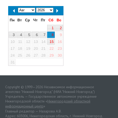
Пн
Вт
Ср
Чт
Пт
Сб
Вс
1
2
3
4
5
6
7
8
9
10
11
12
13
14
15
16
17
18
19
20
21
22
23
24
25
26
27
28
29
30
31
Copyright © 1999—2026 Независимое информационное
агентство "Нижний Новгород" (НИА "Нижний Новгород")
Учредитель — Государственное автономное учреждение
Нижегородской области «
Нижегородский областной
информационный центр
»
Главный редактор — Назарова А.В.
Адрес: 603006, Нижегородская область, г. Нижний Новгород.