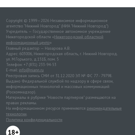
Copyright © 1999—2026 Независимое информационное
агентство "Нижний Новгород" (НИА "Нижний Новгород")
Учредитель — Государственное автономное учреждение
Нижегородской области «
Нижегородский областной
информационный центр
»
Главный редактор — Назарова А.В.
Адрес: 603006, Нижегородская область, г. Нижний Новгород.
ул. М.Горького, д.151Б, пом. 5
Телефон: +7 (831) 233-94-53
E-mail:
info@niann.ru
Реестровая запись СМИ от 31.12.2020 ЭЛ № ФС 77 - 79798.
Выдано Федеральной службой по надзору в сфере связи,
информационных технологий и массовых коммуникаций
(Роскомнадзор).
Материалы в рубрике "Новости партнеров" размещаются на
правах рекламы.
На информационном ресурсе применяются
рекомендательные
технологии
.
Политика конфиденциальности
18+