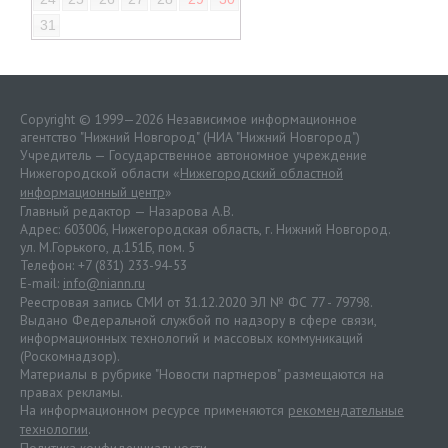
31
Copyright © 1999—2026 Независимое информационное
агентство "Нижний Новгород" (НИА "Нижний Новгород")
Учредитель — Государственное автономное учреждение
Нижегородской области «
Нижегородский областной
информационный центр
»
Главный редактор — Назарова А.В.
Адрес: 603006, Нижегородская область, г. Нижний Новгород.
ул. М.Горького, д.151Б, пом. 5
Телефон: +7 (831) 233-94-53
E-mail:
info@niann.ru
Реестровая запись СМИ от 31.12.2020 ЭЛ № ФС 77 - 79798.
Выдано Федеральной службой по надзору в сфере связи,
информационных технологий и массовых коммуникаций
(Роскомнадзор).
Материалы в рубрике "Новости партнеров" размещаются на
правах рекламы.
На информационном ресурсе применяются
рекомендательные
технологии
.